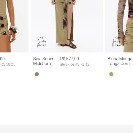
G
PP
P
M
G
PP
P
,00
Saia Super
R$ 577,00
Blusa Manga
Midi Com
Longa Com
e
R$ 58,25
até
8
x de
R$ 72,12
Abertura
Faixa Fixa Tie
Lateral
Dye