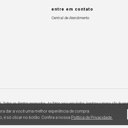
entre em contato
Central de Atendimento
Todos os direitos reservados. As fotos aqui veiculadas, logotipo e marca são de pro
ção, total ou parcial. Indústria e Comércio de Confecções La Moda LTDA - CNPJ 79.6
ra dar a você uma melhor experiência de compra.
Maina, nº 1925 - Vila Macarini - Criciúma/SC.
, é só clicar no botão. Confira a nossa
Política de Privacidade.