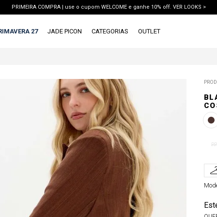
PRIMEIRA COMPRA | use o cupom WELCOME e ganhe 10% off. VER LOOKS >
PIX | 5% off no pix à vista. APROVEITAR >
RIMAVERA 27
JADE PICON
CATEGORIAS
OUTLET
X
1ª DEVOLUÇÃO GRÁTIS
TERMOS MAIS BUSCADOS
PROD
1
º
vestido
BL
2
º
blusa
CO
3
º
calca jeans
4
º
calca
PP
5
º
saia
6
º
short
Mode
7
º
conjunto
8
º
jaqueta
Est
QUE