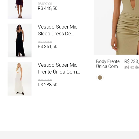
R$
897
,
00
R$
448
,
50
Vestido Super Midi
Sleep Dress De
Cetim Com Metal
R$
723
,
00
R$
361
,
50
PP
P
M
Body Frente
R$ 233
Vestido Super Midi
Única Com
até
4
x d
Aviamento
Frente Única Com
Linho
R$
577
,
00
R$
288
,
50