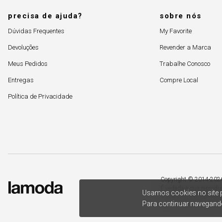
precisa de ajuda?
sobre nós
Dúvidas Frequentes
My Favorite
Devoluções
Revender a Marca
Meus Pedidos
Trabalhe Conosco
Entregas
Compre Local
Política de Privacidade
Copyright © 2014-2026. 
É vedada a sua reprodu
Usamos cookies no site p
– Acesso estadual Rio 
Para continuar navegando