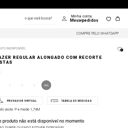
o que você busca?
COMPRE PELO WHATSAPP
UTO INDISPONÍVEL
AZER REGULAR ALONGADO COM RECORTE
STAS
P
M
G
GG
lo veste:
P e mede 1,74M
e produto não está disponível no momento
RO SABER QUANDO ESTIVER DISPONÍVEL