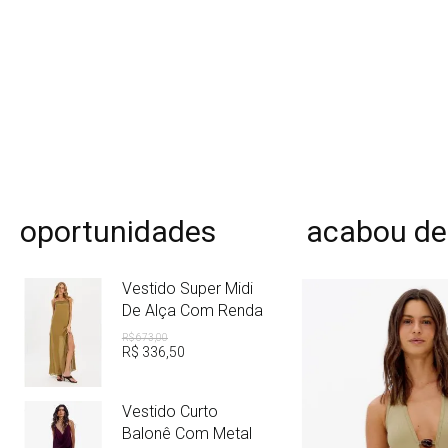
oportunidades
acabou de
Vestido Super Midi
De Alça Com Renda
R$
673
,
00
R$
336
,
50
Vestido Curto
Balonê Com Metal