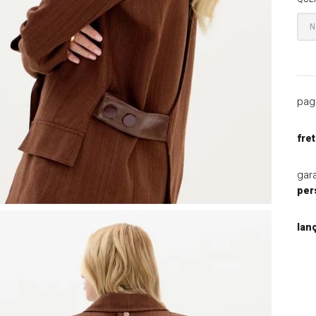
9
º
blazer
10
º
macacao
pag
fret
gar
per
lan