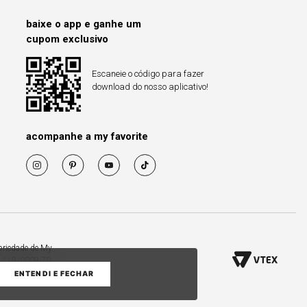
baixe o app e ganhe um
cupom exclusivo
Escaneie o código para fazer
download do nosso aplicativo!
acompanhe a my favorite
priedade de My.
53.119/0009-70
ENTENDI E FECHAR
COMPRAR PELO WHATS