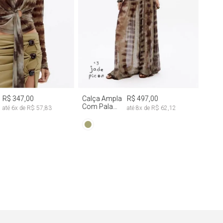
M
G
PP
M
G
R$ 347,00
Calça Ampla
R$ 497,00
Com Pala
até
6
x de
R$ 57,83
até
8
x de
R$ 62,12
Franzida Tie
Dye