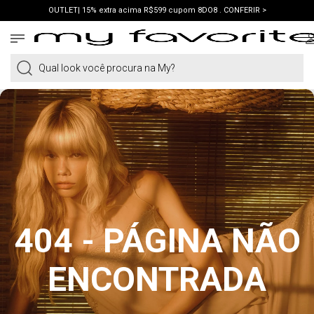
OUTLET| 15% extra acima R$599 cupom 8DO8 . CONFERIR >
PRIMEIRA COMPRA | ganhe 10% cupom WELCOME. VER LOOKS >
PIX | 5% off no pix à vista. APROVEITAR >
Qual look você procura na My?
404 - PÁGINA NÃO
ENCONTRADA