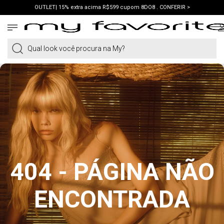
OUTLET| 15% extra acima R$599 cupom 8DO8 . CONFERIR >
PRIMEIRA COMPRA | ganhe 10% cupom WELCOME. VER LOOKS >
PIX | 5% off no pix à vista. APROVEITAR >
Qual look você procura na My?
404 - PÁGINA NÃO
ENCONTRADA