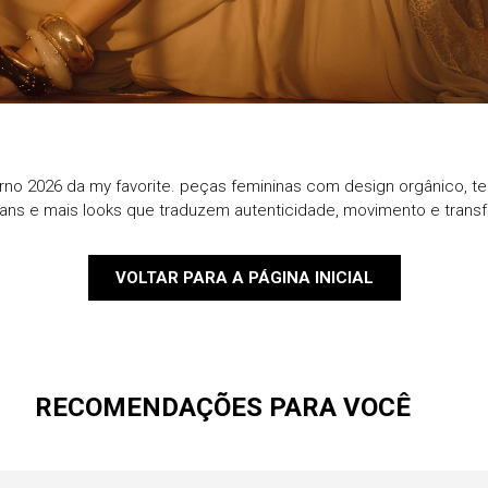
9
º
blazer
10
º
casaco
rno 2026 da my favorite. peças femininas com design orgânico, te
eans e mais looks que traduzem autenticidade, movimento e trans
VOLTAR PARA A PÁGINA INICIAL
RECOMENDAÇÕES PARA VOCÊ