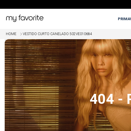
PRIMA
HOME
VESTIDO CURTO CANELADO 502VE010684
OME
5% OFF EM COMPRAS COM PI
404 -