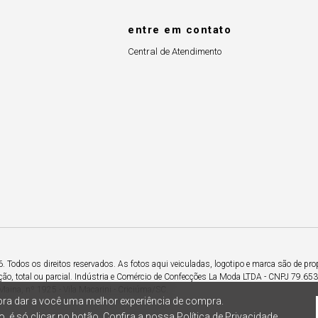
entre em contato
Central de Atendimento
Todos os direitos reservados. As fotos aqui veiculadas, logotipo e marca são de pro
ção, total ou parcial. Indústria e Comércio de Confecções La Moda LTDA - CNPJ 79.6
Maina, nº 1925 - Vila Macarini - Criciúma/SC.
ra dar a você uma melhor experiência de compra.
, é só clicar no botão. Confira a nossa
Política de Privacidade.