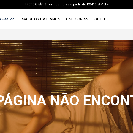
FRETE GRÁTIS | em compras a partir de R$419. AMEI >
PIX | 5% off no pix à vista. APROVEITAR >
VERA 27
FAVORITOS DA BIANCA
CATEGORIAS
OUTLET
X
1ª DEVOLUÇÃO GRÁTIS
TERMOS MAIS BUSCADOS
1
º
vestido
2
º
blusa
3
º
calca jeans
4
º
calca
5
º
saia
 PÁGINA NÃO ENCO
6
º
short
7
º
conjunto
8
º
jaqueta