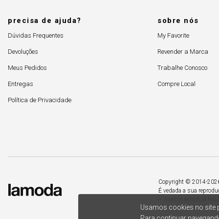
precisa de ajuda?
sobre nós
Dúvidas Frequentes
My Favorite
Devoluções
Revender a Marca
Meus Pedidos
Trabalhe Conosco
Entregas
Compre Local
Política de Privacidade
Copyright © 2014-2026. 
É vedada a sua reprodu
– Acesso estadual Rio 
Usamos cookies no site p
Para continuar navegando