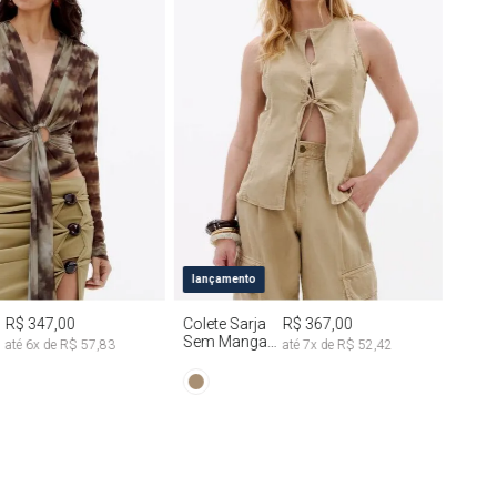
M
G
PP
P
M
G
lançamento
R$ 347,00
Colete Sarja
R$ 367,00
Sem Manga
até
6
x de
R$ 57,83
até
7
x de
R$ 52,42
Com
Amarração