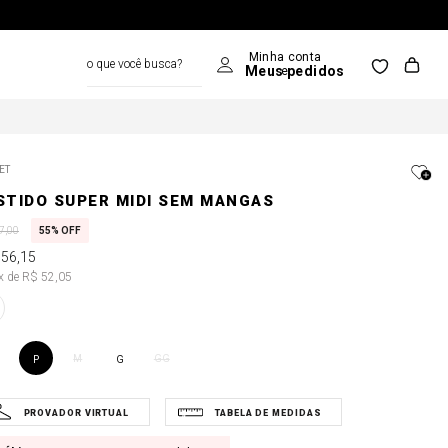
o que você busca?
ET
STIDO SUPER MIDI SEM MANGAS
7
,
00
55%
OFF
156
,
15
3x de R$ 52,05
M
GG
P
G