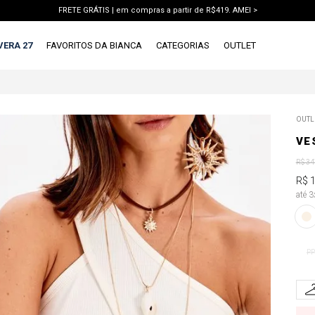
FRETE GRÁTIS | em compras a partir de R$419. AMEI >
PIX | 5% off no pix à vista. APROVEITAR >
VERA 27
FAVORITOS DA BIANCA
CATEGORIAS
OUTLET
TERMOS MAIS BUSCADOS
OUTL
1
º
vestido
VE
2
º
blusa
R$
34
3
º
calca jeans
R$
até 
4
º
calca
5
º
saia
6
º
short
PP
7
º
conjunto
8
º
jaqueta