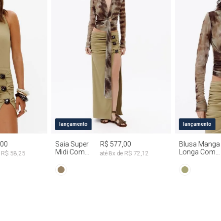
G
PP
P
M
G
PP
P
lançamento
lançamento
,00
Saia Super
R$ 577,00
Blusa Manga
Midi Com
Longa Com
e
R$ 58,25
até
8
x de
R$ 72,12
Abertura
Faixa Fixa Tie
Lateral
Dye