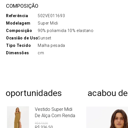
COMPOSIÇÃO
Referência
502VE011693
Modelagem
Super Midi
Composição
90% poliamida 10% elastano
Ocasião de Uso
Sunset
Tipo Tecido
Malha pesada
Dimensões
cm
oportunidades
acabou de
Vestido Super Midi
De Alça Com Renda
R$
673
,
00
R$
336
,
50