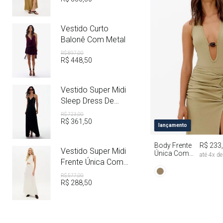
Vestido Curto
Balonê Com Metal
R$
897
,
00
R$
448
,
50
Vestido Super Midi
Sleep Dress De
Cetim Com Metal
R$
723
,
00
R$
361
,
50
PP
P
M
lançamento
Body Frente
R$ 233
Vestido Super Midi
Única Com
até
4
x d
Aviamento
Frente Única Com
Linho
R$
577
,
00
R$
288
,
50