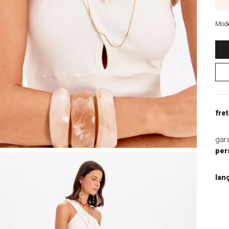
9
º
blazer
10
º
macacao
Mode
fret
gar
per
lan