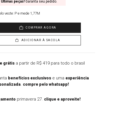
Últimas peças!
Garanta seu pedido.
lo veste:
P e mede 1,77M
COMPRAR AGORA
ADICIONAR À SACOLA
a partir de R$ 419 para todo o brasil
e grátis
anta
e uma
benefícios exclusivos
experiência
.
sonalizada
compre pelo whatsapp!
primavera 27.
çamento
clique e aproveite!