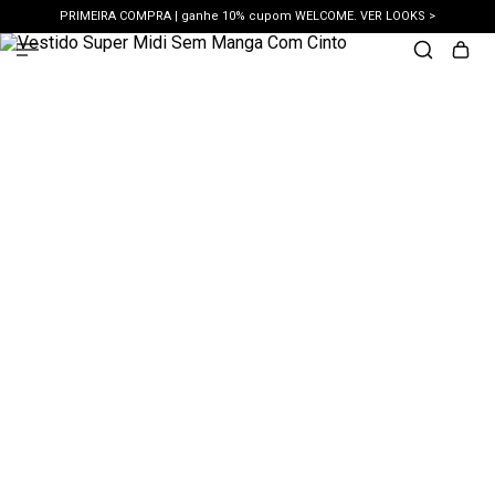
PRIMEIRA COMPRA | ganhe 10% cupom WELCOME. VER LOOKS >
PIX | 5% off no pix à vista. APROVEITAR >