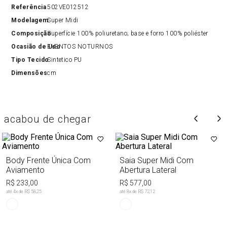
Referência
502VE012512
Modelagem
Super Midi
Composição
Superfície 100% poliuretano; base e forro 100% poliéster
Ocasião de Uso
EVENTOS NOTURNOS
Tipo Tecido
Sintetico PU
Dimensões
cm
acabou de chegar
Body Frente Única Com
Saia Super Midi Com
Aviamento
Abertura Lateral
R$ 233,00
R$ 577,00
até
4
x de
R$ 58,25
até
8
x de
R$ 72,12