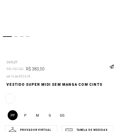
OUTLET
R$
383
,
50
R$
767
,
00
até 7x de R$ 54,78
VESTIDO SUPER MIDI SEM MANGA COM CINTO
PP
P
M
G
GG