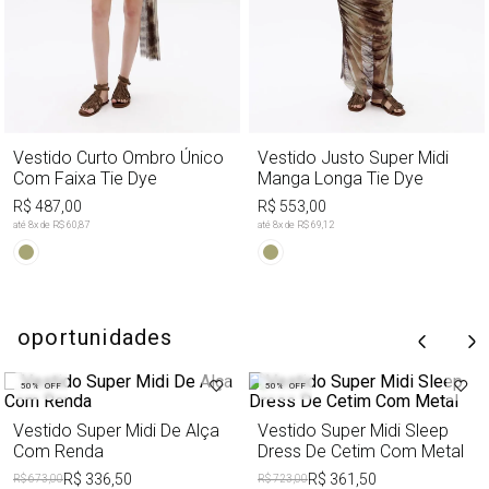
Vestido Curto Ombro Único
Vestido Justo Super Midi
Com Faixa Tie Dye
Manga Longa Tie Dye
R$ 487,00
R$ 553,00
até
8
x de
R$ 60,87
até
8
x de
R$ 69,12
oportunidades
50%
OFF
50%
OFF
Vestido Super Midi De Alça
Vestido Super Midi Sleep
Com Renda
Dress De Cetim Com Metal
R$ 336,50
R$ 361,50
R$ 673,00
R$ 723,00