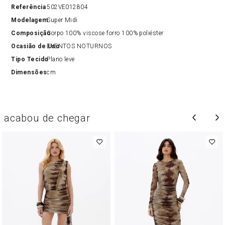
Referência
502VE012804
Modelagem
Super Midi
Composição
Corpo 100% viscose forro 100% poliéster
Ocasião de Uso
EVENTOS NOTURNOS
Tipo Tecido
Plano leve
Dimensões
cm
acabou de chegar