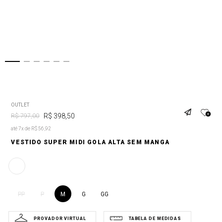
OUTLET
R$
398
,
50
R$
797
,
00
até 7x de R$ 56,92
VESTIDO SUPER MIDI GOLA ALTA SEM MANGA
M
G
GG
PP
P