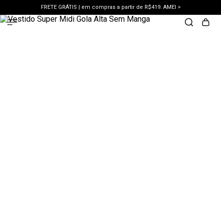
FRETE GRÁTIS | em compras a partir de R$419. AMEI >
PIX | 5% off no pix à vista. APROVEITAR >