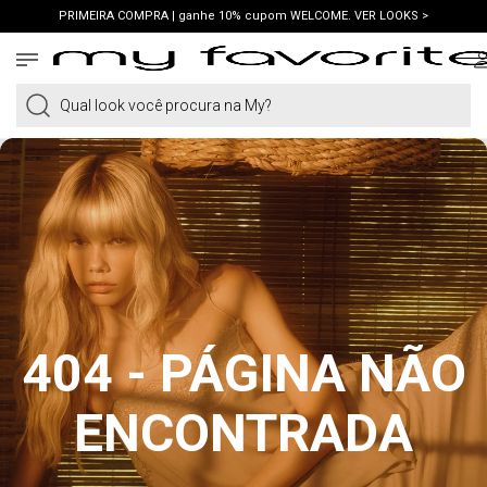
PRIMEIRA COMPRA | ganhe 10% cupom WELCOME. VER LOOKS >
FRETE GRÁTIS | em compras a partir de R$419. AMEI >
PIX | 5% off no pix à vista. APROVEITAR >
Qual look você procura na My?
404 - PÁGINA NÃO
ENCONTRADA