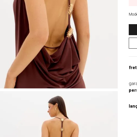
9
º
blazer
10
º
casaco
Mode
fret
gar
per
lan