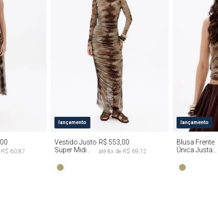
G
PP
P
M
G
PP
P
lançamento
lançamento
,00
Vestido Justo
R$ 553,00
Blusa Frente
Super Midi
Única Justa
e
R$ 60,87
até
8
x de
R$ 69,12
Manga Longa
Tie Dye
Tie Dye