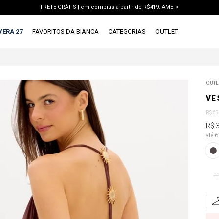
FRETE GRÁTIS | em compras a partir de R$419. AMEI >
PIX | 5% off no pix à vista. APROVEITAR >
VERA 27
FAVORITOS DA BIANCA
CATEGORIAS
OUTLET
TERMOS MAIS BUSCADOS
OUTL
1
º
vestido
VE
2
º
blusa
R$
69
3
º
calca jeans
R$
até 
4
º
calca
5
º
saia
6
º
short
PP
7
º
conjunto
8
º
jaqueta