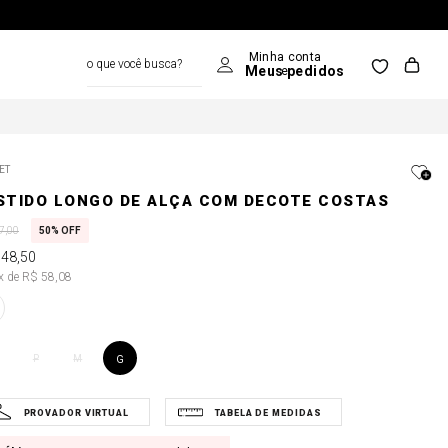
o que você busca?
ET
STIDO LONGO DE ALÇA COM DECOTE COSTAS
7
,
00
50%
OFF
348
,
50
6x de R$ 58,08
P
M
G