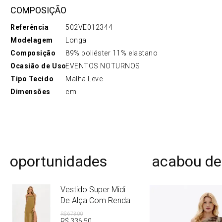
COMPOSIÇÃO
Referência
502VE012344
Modelagem
Longa
Composição
89% poliéster 11% elastano
Ocasião de Uso
EVENTOS NOTURNOS
Tipo Tecido
Malha Leve
Dimensões
cm
oportunidades
acabou de
Vestido Super Midi
De Alça Com Renda
R$
673
,
00
R$
336
,
50