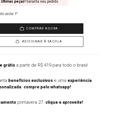
Últimas peças!
Garanta seu pedido.
lo veste:
P
COMPRAR AGORA
ADICIONAR À SACOLA
a partir de R$ 419 para todo o brasil
e grátis
anta
e uma
benefícios exclusivos
experiência
.
sonalizada
compre pelo whatsapp!
primavera 27.
çamento
clique e aproveite!