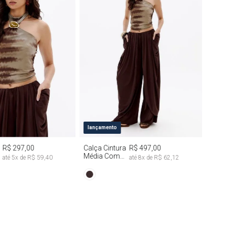
M
G
PP
P
M
G
lançamento
R$ 297,00
Calça Cintura
R$ 497,00
Média Com
até
5
x de
R$ 59,40
até
8
x de
R$ 62,12
Drapeado