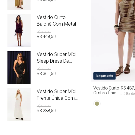
Vestido Curto
Balonê Com Metal
R$
897
,
00
R$
448
,
50
Vestido Super Midi
Sleep Dress De
Cetim Com Metal
R$
723
,
00
R$
361
,
50
PP
P
M
lançamento
Vestido Curto
R$ 487
Vestido Super Midi
Ombro Único
até
8
x d
Com Faixa Tie
Frente Única Com
Dye
Linho
R$
577
,
00
R$
288
,
50