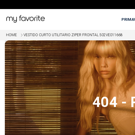
PRIMA
HOME
VESTIDO CURTO UTILITARIO ZIPER FRONTAL 502VE011668
OME
5% OFF EM COMPRAS COM PI
404 -