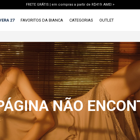
FRETE GRÁTIS | em compras a partir de R$419. AMEI >
PIX | 5% off no pix à vista. APROVEITAR >
VERA 27
FAVORITOS DA BIANCA
CATEGORIAS
OUTLET
X
1ª DEVOLUÇÃO GRÁTIS
TERMOS MAIS BUSCADOS
1
º
vestido
2
º
blusa
3
º
calca jeans
4
º
calca
5
º
saia
 PÁGINA NÃO ENCO
6
º
short
7
º
conjunto
8
º
jaqueta