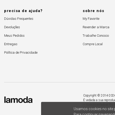
precisa de ajuda?
sobre nós
Dúvidas Frequentes
My Favorite
Devoluções
Revender a Marca
Meus Pedidos
Trabalhe Conosco
Entregas
Compre Local
Política de Privacidade
Copyright © 2014-2026. 
É vedada a sua reprodu
– Acesso estadual Rio 
Usamos cookies no site p
Para continuar navegando