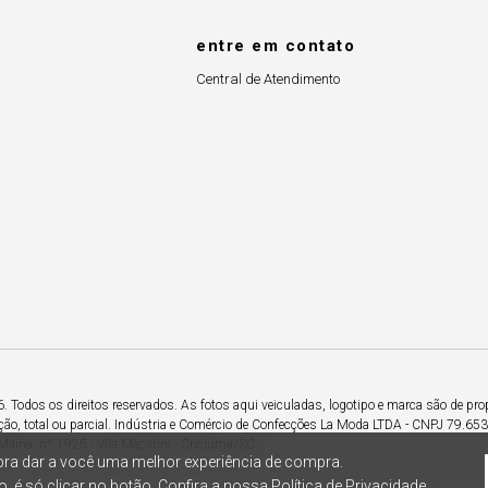
entre em contato
Central de Atendimento
Todos os direitos reservados. As fotos aqui veiculadas, logotipo e marca são de pro
ção, total ou parcial. Indústria e Comércio de Confecções La Moda LTDA - CNPJ 79.6
Maina, nº 1925 - Vila Macarini - Criciúma/SC.
ra dar a você uma melhor experiência de compra.
, é só clicar no botão. Confira a nossa
Política de Privacidade.