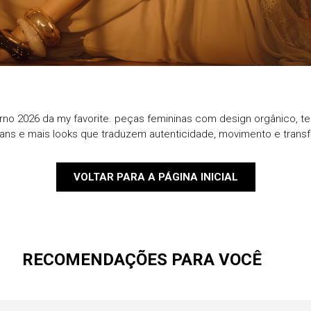
9
º
blazer
10
º
casaco
rno 2026 da my favorite. peças femininas com design orgânico, te
eans e mais looks que traduzem autenticidade, movimento e trans
VOLTAR PARA A PÁGINA INICIAL
RECOMENDAÇÕES PARA VOCÊ