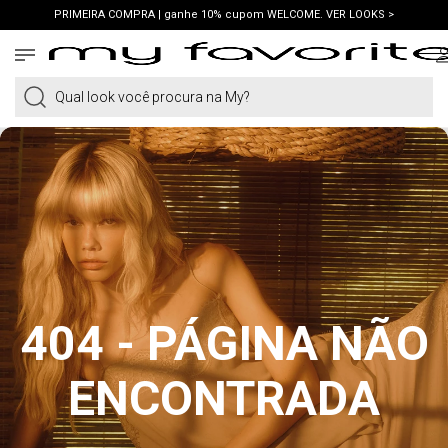
PRIMEIRA COMPRA | ganhe 10% cupom WELCOME. VER LOOKS >
FRETE GRÁTIS | em compras a partir de R$419. AMEI >
PIX | 5% off no pix à vista. APROVEITAR >
Qual look você procura na My?
404 - PÁGINA NÃO
ENCONTRADA