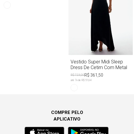
Vestido Super Midi Sleep
Dress De Cetim Com Metal
R$ 361,50
R$ 723,00
até
7
x de
R$ 51,64
COMPRE PELO
APLICATIVO