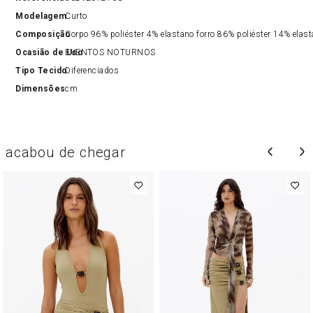
Modelagem
Curto
Composição
Corpo 96% poliéster 4% elastano forro 86% poliéster 14% elas
Ocasião de Uso
EVENTOS NOTURNOS
Tipo Tecido
Diferenciados
Dimensões
cm
acabou de chegar