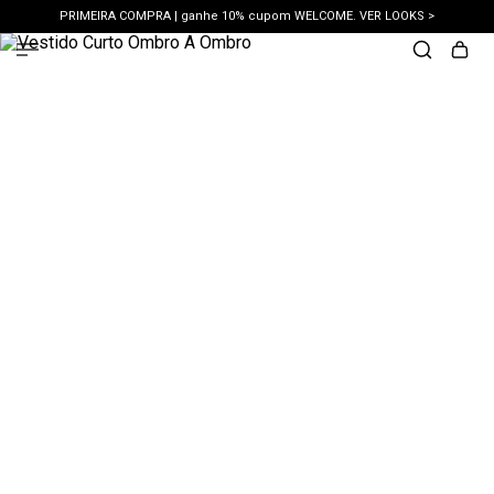
PRIMEIRA COMPRA | ganhe 10% cupom WELCOME. VER LOOKS >
PIX | 5% off no pix à vista. APROVEITAR >