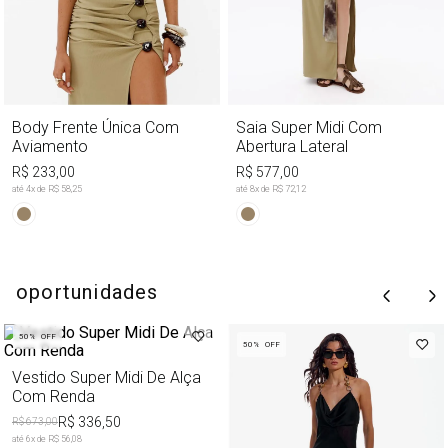
Body Frente Única Com
Saia Super Midi Com
Aviamento
Abertura Lateral
R$ 233,00
R$ 577,00
até
4
x de
R$ 58,25
até
8
x de
R$ 72,12
oportunidades
50%
OFF
50%
OFF
Vestido Super Midi De Alça
Com Renda
R$ 336,50
R$ 673,00
até
6
x de
R$ 56,08