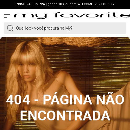
PRIMEIRA COMPRA | ganhe 10% cupom WELCOME. VER LOOKS >
FRETE GRÁTIS | em compras a partir de R$419. AMEI >
PIX | 5% off no pix à vista. APROVEITAR >
Qual look você procura na My?
404 - PÁGINA NÃO
ENCONTRADA