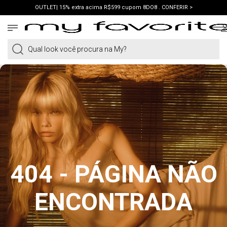
OUTLET| 15% extra acima R$599 cupom 8DO8 . CONFERIR >
PRIMEIRA COMPRA | ganhe 10% cupom WELCOME. VER LOOKS >
PIX | 5% off no pix à vista. APROVEITAR >
Qual look você procura na My?
404 - PÁGINA NÃO
ENCONTRADA