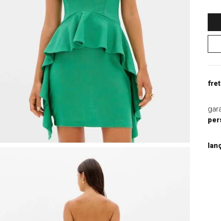
9
º
blazer
10
º
macacao
fret
gar
per
lan