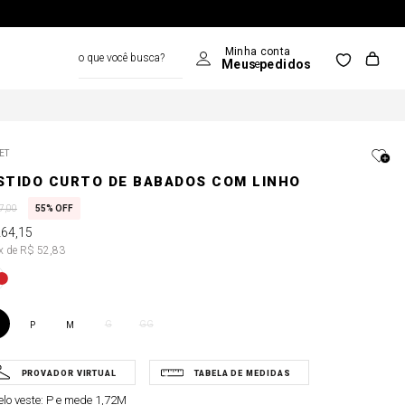
o que você busca?
ET
STIDO CURTO DE BABADOS COM LINHO
7
,
00
55%
OFF
264
,
15
5x de R$ 52,83
G
GG
P
M
lo veste:
P e mede 1,72M