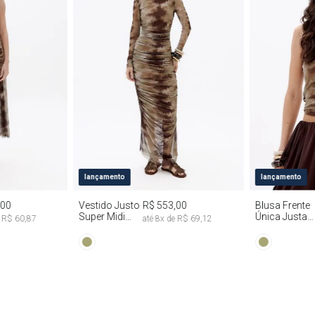
G
PP
P
M
G
PP
P
lançamento
lançamento
,00
Vestido Justo
R$ 553,00
Blusa Frente
Super Midi
Única Justa
e
R$ 60,87
até
8
x de
R$ 69,12
Manga Longa
Tie Dye
Tie Dye