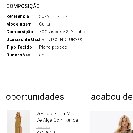
COMPOSIÇÃO
Referência
502VE012127
Modelagem
Curta
Composição
70% viscose 30% linho
Ocasião de Uso
EVENTOS NOTURNOS
Tipo Tecido
Plano pesado
Dimensões
cm
oportunidades
acabou de
Vestido Super Midi
De Alça Com Renda
R$
673
,
00
R$
336
,
50