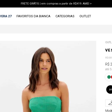
FRETE GRÁTIS | em compras a partir de R$419. AMEI >
PIX | 5% off no pix à vista. APROVEITAR >
VERA 27
FAVORITOS DA BIANCA
CATEGORIAS
OUTLET
TERMOS MAIS BUSCADOS
OUTL
1
º
vestido
VE
2
º
blusa
R$
58
3
º
calca jeans
R$
até 
4
º
calca
5
º
saia
6
º
short
PP
7
º
conjunto
8
º
jaqueta
Mode