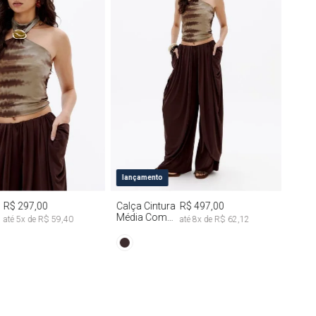
M
G
PP
P
M
G
lançamento
R$ 297,00
Calça Cintura
R$ 497,00
Média Com
até
5
x de
R$ 59,40
até
8
x de
R$ 62,12
Drapeado