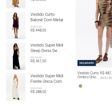
Vestido Curto
Balonê Com Metal
R$
897
,
00
R$
448
,
50
Vestido Super Midi
Sleep Dress De
Cetim Com Metal
R$
723
,
00
R$
361
,
50
PP
P
M
lançamento
Vestido Curto
R$ 487
Vestido Super Midi
Ombro Único
até
8
x d
Com Faixa Tie
Frente Única Com
Dye
Linho
R$
577
,
00
R$
288
,
50