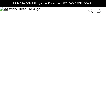
PRIMEIRA COMPRA | ganhe 10% cupom WELCOME. VER LOOKS >
PIX | 5% off no pix à vista. APROVEITAR >