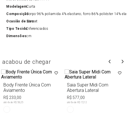
Modelagem
Curta
Composição
Corpo 96% poliamida 4% elastano; forro 86% poliéster 14% el
Ocasião de Uso
Sunset
Tipo Tecido
Diferenciados
Dimensões
cm
acabou de chegar
Body Frente Única Com
Saia Super Midi Com
Aviamento
Abertura Lateral
R$ 233,00
R$ 577,00
até
4
x de
R$ 58,25
até
8
x de
R$ 72,12