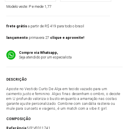
Modelo veste:
P e mede 1,77
frete grátis
a partir de R$ 419 para todo o brasil
lançamento
primavera 27.
clique e aproveite!
Compre via Whatsapp,
Seja atendido por um especialista
DESCRIÇÃO
Aposte no Vestido Curto De Alça em tecido vazado para um
caimento justo e feminino. Alças finas desenham o ombro, o decote
em U profundo valoriza o busto enquanto a amarração nas costas
garante ajuste personalizado. Combine com sandália rasteira ou
mule para sunsets e viagens, é um match com a vibe it girl.
COMPOSIÇÃO
Referência
502VE011741