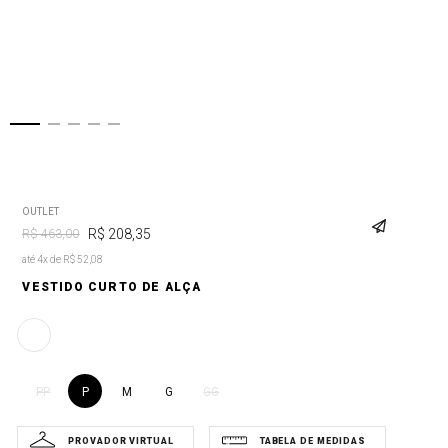
OUTLET
R$
208
,
35
R$
463
,
00
até 4x de R$ 52,08
VESTIDO CURTO DE ALÇA
P
M
G
PP
GG