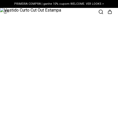
PRIMEIRA COMPRA | ganhe 10% cupom WELCOME. VER LOOKS >
PIX | 5% off no pix à vista. APROVEITAR >