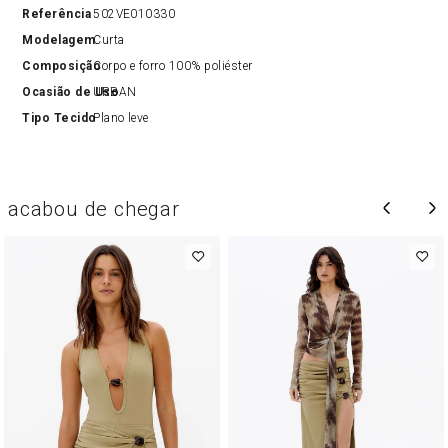
Referência
502VE010330
Modelagem
Curta
Composição
Corpo e forro 100% poliéster
Ocasião de Uso
URBAN
Tipo Tecido
Plano leve
acabou de chegar