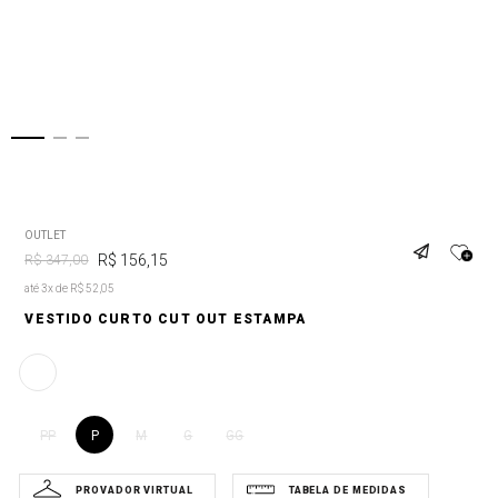
OUTLET
R$
156
,
15
R$
347
,
00
até 3x de R$ 52,05
VESTIDO CURTO CUT OUT ESTAMPA
P
PP
M
G
GG