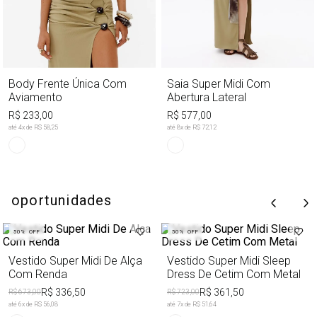
Body Frente Única Com
Saia Super Midi Com
Aviamento
Abertura Lateral
R$ 233,00
R$ 577,00
até
4
x de
R$ 58,25
até
8
x de
R$ 72,12
oportunidades
50%
OFF
50%
OFF
Vestido Super Midi De Alça
Vestido Super Midi Sleep
Com Renda
Dress De Cetim Com Metal
R$ 336,50
R$ 361,50
R$ 673,00
R$ 723,00
até
6
x de
R$ 56,08
até
7
x de
R$ 51,64