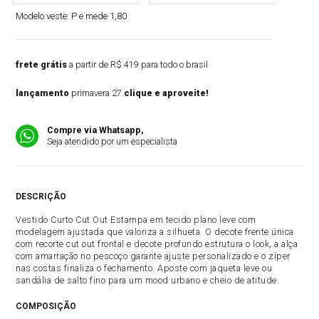
Modelo veste:
P e mede 1,80
frete grátis
a partir de R$ 419 para todo o brasil
lançamento
primavera 27.
clique e aproveite!
Compre via Whatsapp,
Seja atendido por um especialista
DESCRIÇÃO
Vestido Curto Cut Out Estampa em tecido plano leve com
modelagem ajustada que valoriza a silhueta. O decote frente única
com recorte cut out frontal e decote profundo estrutura o look, a alça
com amarração no pescoço garante ajuste personalizado e o zíper
nas costas finaliza o fechamento. Aposte com jaqueta leve ou
sandália de salto fino para um mood urbano e cheio de atitude.
COMPOSIÇÃO