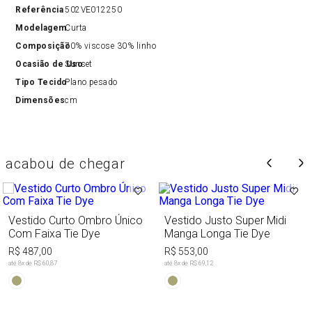
Referência
502VE012250
Modelagem
Curta
Composição
70% viscose 30% linho
Ocasião de Uso
Sunset
Tipo Tecido
Plano pesado
Dimensões
cm
acabou de chegar
Vestido Curto Ombro Único
Vestido Justo Super Midi
Com Faixa Tie Dye
Manga Longa Tie Dye
R$ 487,00
R$ 553,00
até
8
x de
R$ 60,87
até
8
x de
R$ 69,12