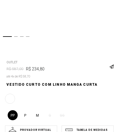
OUTLET
R$
234
,
80
R$
587
,
00
até 4x de R$ 58,70
VESTIDO CURTO COM LINHO MANGA CURTA
PP
P
M
G
GG