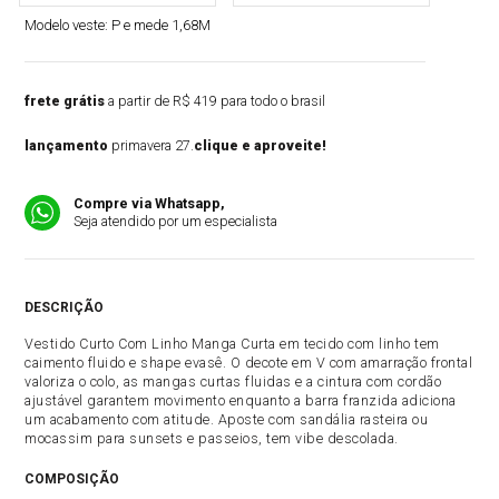
Modelo veste:
P e mede 1,68M
frete grátis
a partir de R$ 419 para todo o brasil
lançamento
primavera 27.
clique e aproveite!
Compre via Whatsapp,
Seja atendido por um especialista
DESCRIÇÃO
Vestido Curto Com Linho Manga Curta em tecido com linho tem
caimento fluido e shape evasê. O decote em V com amarração frontal
valoriza o colo, as mangas curtas fluidas e a cintura com cordão
ajustável garantem movimento enquanto a barra franzida adiciona
um acabamento com atitude. Aposte com sandália rasteira ou
mocassim para sunsets e passeios, tem vibe descolada.
COMPOSIÇÃO