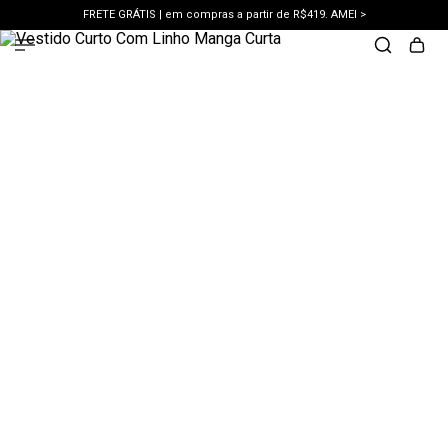
FRETE GRÁTIS | em compras a partir de R$419. AMEI >
PIX | 5% off no pix à vista. APROVEITAR >