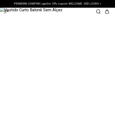
PRIMEIRA COMPRA | ganhe 10% cupom WELCOME. VER LOOKS >
PIX | 5% off no pix à vista. APROVEITAR >