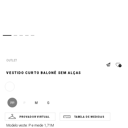
OUTLET
VESTIDO CURTO BALONÊ SEM ALÇAS
M
G
PP
P
Modelo veste:
P e mede 1,71M