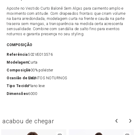
Aposte no Vestido Curto Balonê Sem Alças para caimento amplo e
movimento com atitude. Com drapeados frontais que criam volume
na barra arredondada, modelagem curta na frente e cauda na parte
traseira sem mangas, a transparência na medida certa acrescenta
sensualidade. Combine com sandália de salto fino para eventos
noturnos e garanta presença no seu styling.
COMPOSIÇÃO
Referência
502VE013576
Modelagem
Curta
Composição
100% poliéster
Ocasião de Uso
EVENTOS NOTURNOS
Tipo Tecido
Plano leve
Dimensões
6000
acabou de chegar