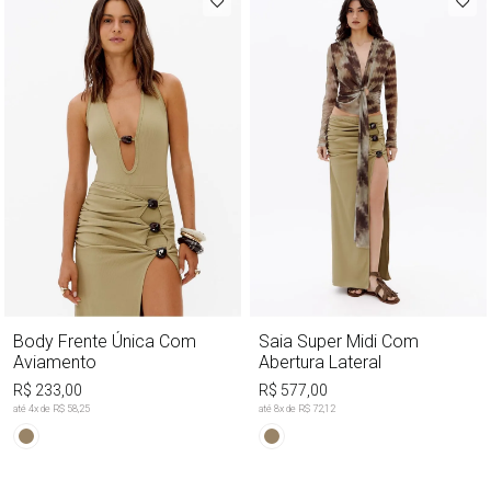
Body Frente Única Com
Saia Super Midi Com
Aviamento
Abertura Lateral
R$ 233,00
R$ 577,00
até
4
x de
R$ 58,25
até
8
x de
R$ 72,12