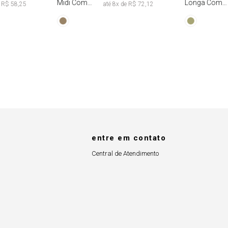
Midi Com
Longa Com
e
R$ 58,25
até
8
x de
R$ 72,12
Abertura
Faixa Fixa Tie
Lateral
Dye
entre em contato
Central de Atendimento