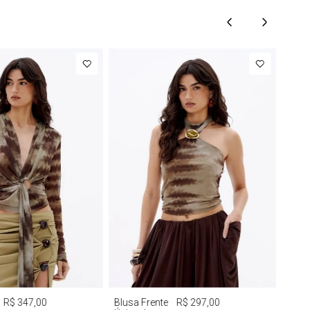
G
GG
PP
P
M
G
R$ 347,00
Blusa Frente
R$ 297,00