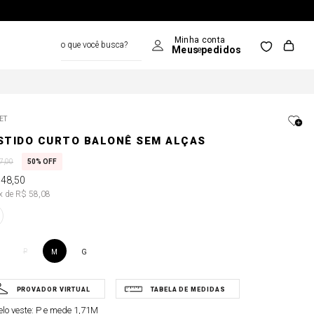
o que você busca?
ET
STIDO CURTO BALONÊ SEM ALÇAS
7
,
00
50%
OFF
348
,
50
6x de R$ 58,08
P
M
G
lo veste:
P e mede 1,71M