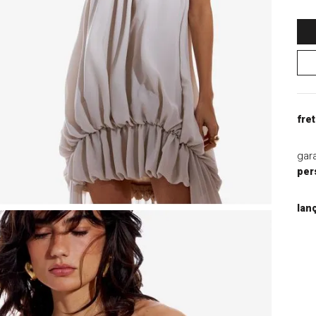
9
º
jaqueta
10
º
macacao
fret
gar
per
lan