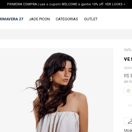
PRIMEIRA COMPRA | use o cupom WELCOME e ganhe 10% off. VER LOOKS >
PIX | 5% off no pix à vista. APROVEITAR >
RIMAVERA 27
JADE PICON
CATEGORIAS
OUTLET
TERMOS MAIS BUSCADOS
OUTL
1
º
vestido
VE
2
º
calca jeans
R$
69
3
º
blusa
R$
até 
4
º
calca
5
º
saia
6
º
conjunto
PP
7
º
short
8
º
blazer
Mode