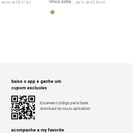
Única Justa
até
6
x de
R$ 57,83
até
5
x de
R$ 59,40
Tie Dye
baixe o app e ganhe um
cupom exclusivo
Escaneie o código para fazer
download do nosso aplicativo!
acompanhe a my favorite