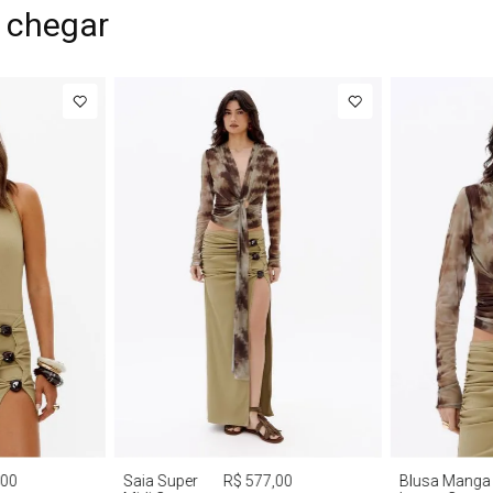
 chegar
G
PP
P
M
G
P
M
,00
Saia Super
R$ 577,00
Blusa Manga