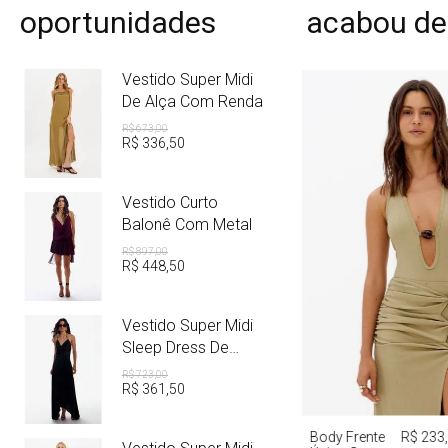
oportunidades
acabou de
Vestido Super Midi
De Alça Com Renda
R$
673
,
00
R$
336
,
50
Vestido Curto
Balonê Com Metal
R$
897
,
00
R$
448
,
50
Vestido Super Midi
Sleep Dress De
Cetim Com Metal
R$
723
,
00
R$
361
,
50
PP
P
M
Body Frente
R$ 233