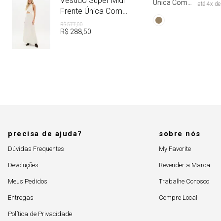
Vestido Super Midi
Única Com
até
4
x d
Aviamento
Frente Única Com
Linho
R$
577
,
00
R$
288
,
50
precisa de ajuda?
sobre nós
Dúvidas Frequentes
My Favorite
Devoluções
Revender a Marca
Meus Pedidos
Trabalhe Conosco
Entregas
Compre Local
Política de Privacidade