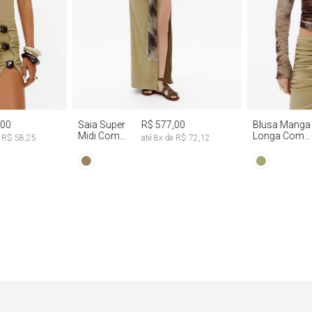
G
PP
P
M
G
P
M
,00
Saia Super
R$ 577,00
Blusa Manga
Midi Com
Longa Com
e
R$ 58,25
até
8
x de
R$ 72,12
Abertura
Faixa Fixa Tie
Lateral
Dye