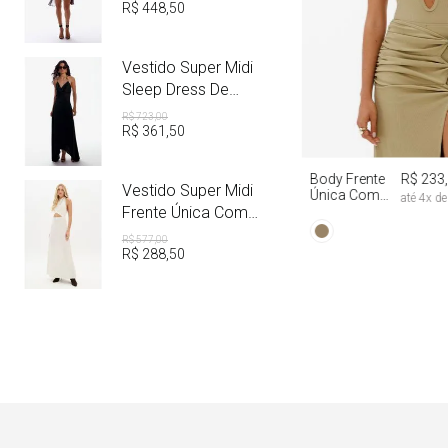
R$
448
,
50
Vestido Super Midi
Sleep Dress De
Cetim Com Metal
R$
723
,
00
R$
361
,
50
PP
P
M
Body Frente
R$ 233
Vestido Super Midi
Única Com
até
4
x d
Aviamento
Frente Única Com
Linho
R$
577
,
00
R$
288
,
50