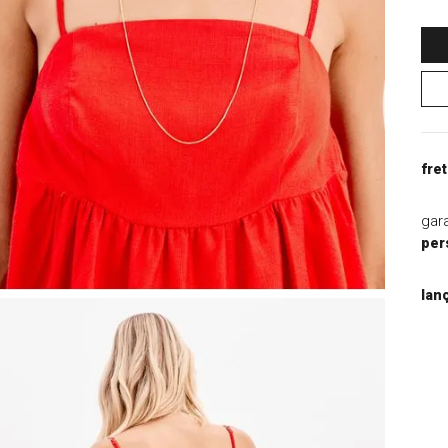
9
º
jaqueta
10
º
macacao
fret
gar
per
lan