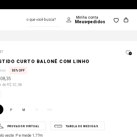
o que você busca?
ET
STIDO CURTO BALONÊ COM LINHO
3
,
00
55%
OFF
208
,
35
4x de R$ 52,08
G
GG
P
M
lo veste:
P e mede 1,77m