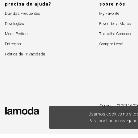
precisa de ajuda?
sobre nós
Dúvidas Frequentes
My Favorite
Devoluções
Revender a Marca
Meus Pedidos
Trabalhe Conosco
Entregas
Compre Local
Política de Privacidade
Copyright © 2014-2026. 
É vedada a sua reprodu
Usamos cookies no site p
– Acesso estadual Rio 
Para continuar navegando