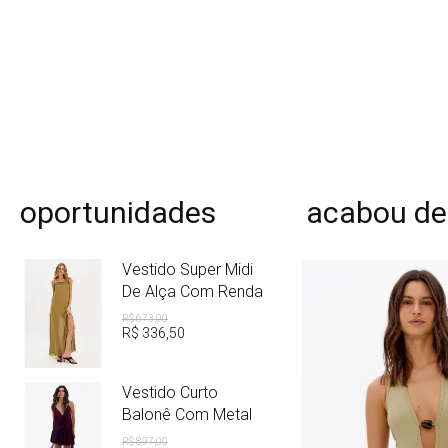
oportunidades
acabou de
Vestido Super Midi
De Alça Com Renda
R$
673
,
00
R$
336
,
50
Vestido Curto
Balonê Com Metal
R$
897
,
00