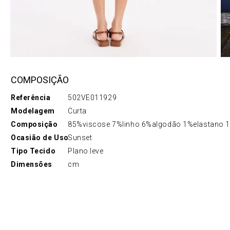
COMPOSIÇÃO
Referência
502VE011929
Modelagem
Curta
Composição
85%viscose 7%linho 6%algodão 1%elastano 1%o
Ocasião de Uso
Sunset
Tipo Tecido
Plano leve
Dimensões
cm