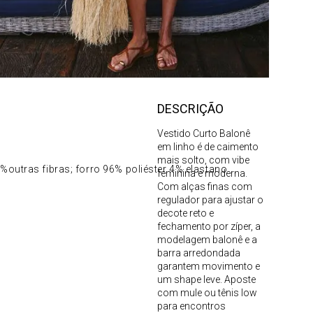
DESCRIÇÃO
Vestido Curto Balonê
em linho é de caimento
mais solto, com vibe
utras fibras; forro 96% poliéster 4% elastano
feminina e moderna.
Com alças finas com
regulador para ajustar o
decote reto e
fechamento por zíper, a
modelagem balonê e a
barra arredondada
garantem movimento e
um shape leve. Aposte
com mule ou tênis low
para encontros