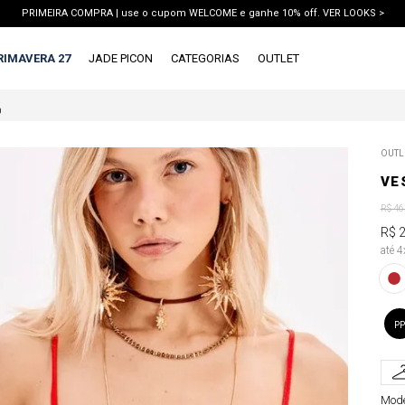
PRIMEIRA COMPRA | use o cupom WELCOME e ganhe 10% off. VER LOOKS >
PIX | 5% off no pix à vista. APROVEITAR >
RIMAVERA 27
JADE PICON
CATEGORIAS
OUTLET
O
TERMOS MAIS BUSCADOS
OUTL
1
º
vestido
VE
2
º
calca jeans
R$
46
3
º
blusa
R$
até 
4
º
calca
5
º
saia
6
º
conjunto
PP
7
º
short
8
º
blazer
Mode