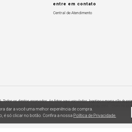
entre em contato
Central de Atendimento
Todos os direitos reservados. As fotos aqui veiculadas, logotipo e marca são de pro
ção, total ou parcial. Indústria e Comércio de Confecções La Moda LTDA - CNPJ 79.6
ra dar a você uma melhor experiência de compra.
Maina, nº 1925 - Vila Macarini - Criciúma/SC.
, é só clicar no botão. Confira a nossa
Política de Privacidade.