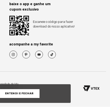
baixe o app e ganhe um
cupom exclusivo
Escaneie o código para fazer
download do nosso aplicativo!
acompanhe a my favorite
priedade de My.
53.119/0009-70
ENTENDI E FECHAR
COMPRAR PELO WHATS