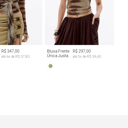
G
GG
PP
P
M
G
R$ 347,00
Blusa Frente
R$ 297,00
Única Justa
até
6
x de
R$ 57,83
até
5
x de
R$ 59,40
Tie Dye