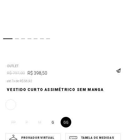
OUTLET
R$
398
,
50
R$
797
,
00
até 7x de R$ 56,92
VESTIDO CURTO ASSIMÉTRICO SEM MANGA
G
GG
PP
P
M