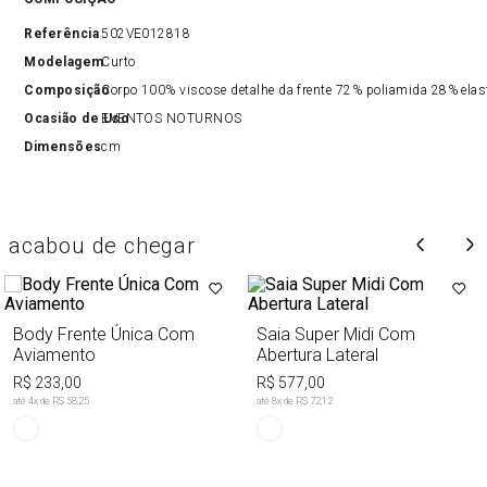
Referência
502VE012818
Modelagem
Curto
Composição
Corpo 100% viscose detalhe da frente 72% poliamida 28% elas
Ocasião de Uso
EVENTOS NOTURNOS
Dimensões
cm
acabou de chegar
Body Frente Única Com
Saia Super Midi Com
Aviamento
Abertura Lateral
R$ 233,00
R$ 577,00
até
4
x de
R$ 58,25
até
8
x de
R$ 72,12