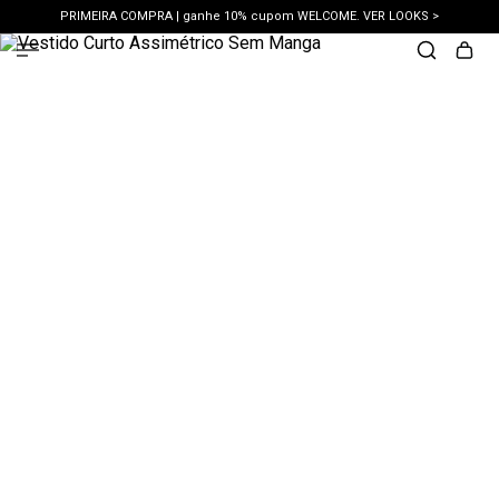
PRIMEIRA COMPRA | ganhe 10% cupom WELCOME. VER LOOKS >
PIX | 5% off no pix à vista. APROVEITAR >