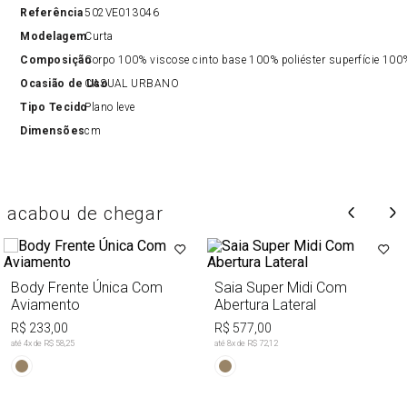
Referência
502VE013046
Modelagem
Curta
Composição
Corpo 100% viscose cinto base 100% poliéster superfície 100
Ocasião de Uso
CASUAL URBANO
Tipo Tecido
Plano leve
Dimensões
cm
acabou de chegar
Body Frente Única Com
Saia Super Midi Com
Aviamento
Abertura Lateral
R$ 233,00
R$ 577,00
até
4
x de
R$ 58,25
até
8
x de
R$ 72,12