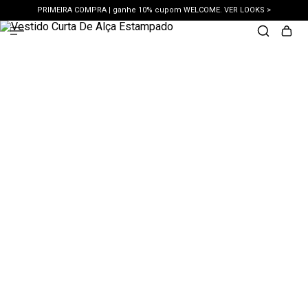
PRIMEIRA COMPRA | ganhe 10% cupom WELCOME. VER LOOKS >
PIX | 5% off no pix à vista. APROVEITAR >