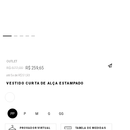
OUTLET
R$
259
,
65
R$
577
,
00
até 5x de R$ 51,93
VESTIDO CURTA DE ALÇA ESTAMPADO
PP
P
M
G
GG