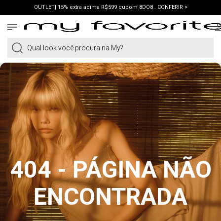
OUTLET| 15% extra acima R$599 cupom 8DO8 . CONFERIR >
PRIMEIRA COMPRA | ganhe 10% cupom WELCOME. VER LOOKS >
PIX | 5% off no pix à vista. APROVEITAR >
Qual look você procura na My?
404 - PÁGINA NÃO
ENCONTRADA