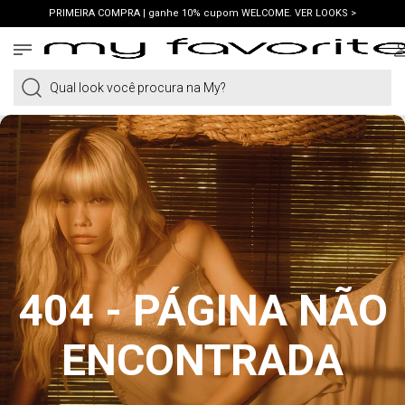
PRIMEIRA COMPRA | ganhe 10% cupom WELCOME. VER LOOKS >
FRETE GRÁTIS | em compras a partir de R$419. AMEI >
PIX | 5% off no pix à vista. APROVEITAR >
Qual look você procura na My?
404 - PÁGINA NÃO
ENCONTRADA