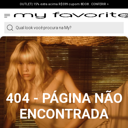
OUTLET| 15% extra acima R$599 cupom 8DO8 . CONFERIR >
PRIMEIRA COMPRA | ganhe 10% cupom WELCOME. VER LOOKS >
PIX | 5% off no pix à vista. APROVEITAR >
Qual look você procura na My?
404 - PÁGINA NÃO
ENCONTRADA