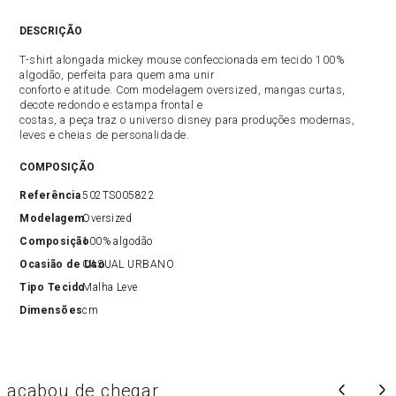
DESCRIÇÃO
T-shirt alongada mickey mouse confeccionada em tecido 100%
algodão, perfeita para quem ama unir
conforto e atitude. Com modelagem oversized, mangas curtas,
decote redondo e estampa frontal e
costas, a peça traz o universo disney para produções modernas,
leves e cheias de personalidade.
COMPOSIÇÃO
Referência
502TS005822
Modelagem
Oversized
Composição
100% algodão
Ocasião de Uso
CASUAL URBANO
Tipo Tecido
Malha Leve
Dimensões
cm
acabou de chegar