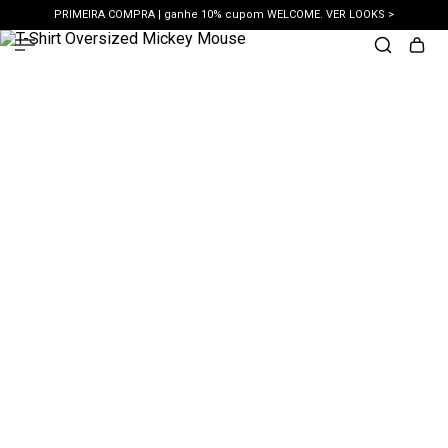
PRIMEIRA COMPRA | ganhe 10% cupom WELCOME. VER LOOKS >
PIX | 5% off no pix à vista. APROVEITAR >