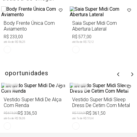
Body Frente Única Com
Saia Super Midi Com
Aviamento
Abertura Lateral
R$ 233,00
R$ 577,00
até
4
x de
R$ 58,25
até
8
x de
R$ 72,12
oportunidades
50%
OFF
50%
OFF
Vestido Super Midi De Alça
Vestido Super Midi Sleep
Com Renda
Dress De Cetim Com Metal
R$ 336,50
R$ 361,50
R$ 673,00
R$ 723,00
até
6
x de
R$ 56,08
até
7
x de
R$ 51,64