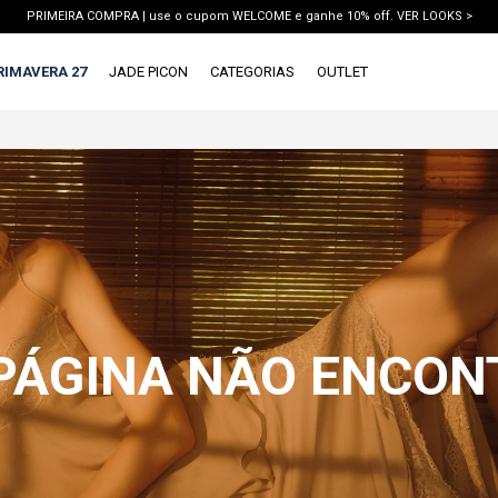
PRIMEIRA COMPRA | use o cupom WELCOME e ganhe 10% off. VER LOOKS >
PIX | 5% off no pix à vista. APROVEITAR >
RIMAVERA 27
JADE PICON
CATEGORIAS
OUTLET
X
1ª DEVOLUÇÃO GRÁTIS
TERMOS MAIS BUSCADOS
1
º
vestido
2
º
blusa
3
º
calca jeans
4
º
calca
5
º
saia
 PÁGINA NÃO ENCO
6
º
conjunto
7
º
short
8
º
blazer