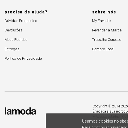
precisa de ajuda?
sobre nós
Dúvidas Frequentes
My Favorite
Devoluções
Revender a Marca
Meus Pedidos
Trabalhe Conosco
Entregas
Compre Local
Política de Privacidade
Copyright © 2014-2026. 
É vedada a sua reprodu
– Acesso estadual Rio 
Usamos cookies no site p
Para continuar navegando