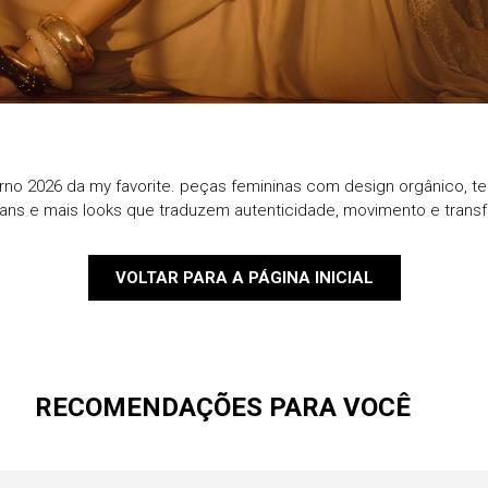
9
º
jaqueta
10
º
macacao
rno 2026 da my favorite. peças femininas com design orgânico, te
eans e mais looks que traduzem autenticidade, movimento e trans
VOLTAR PARA A PÁGINA INICIAL
RECOMENDAÇÕES PARA VOCÊ