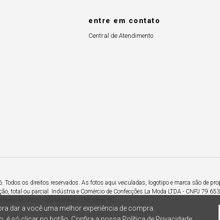
entre em contato
Central de Atendimento
Todos os direitos reservados. As fotos aqui veiculadas, logotipo e marca são de pro
ção, total ou parcial. Indústria e Comércio de Confecções La Moda LTDA - CNPJ 79.6
Maina, nº 1925 - Vila Macarini - Criciúma/SC.
ra dar a você uma melhor experiência de compra.
, é só clicar no botão. Confira a nossa
Política de Privacidade.