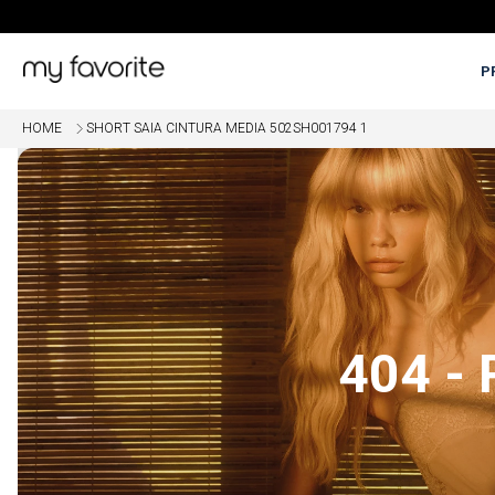
P
HOME
SHORT SAIA CINTURA MEDIA 502SH001794 1
OME
5% OFF EM COMPRAS COM PI
404 -