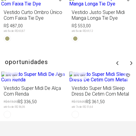
Vestido Curto Ombro Único
Vestido Justo Super Midi
Com Faixa Tie Dye
Manga Longa Tie Dye
R$ 487,00
R$ 553,00
até
8
x de
R$ 60,87
até
8
x de
R$ 69,12
oportunidades
50%
OFF
50%
OFF
Vestido Super Midi De Alça
Vestido Super Midi Sleep
Com Renda
Dress De Cetim Com Metal
R$ 336,50
R$ 361,50
R$ 673,00
R$ 723,00
até
6
x de
R$ 56,08
até
7
x de
R$ 51,64