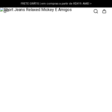
FRETE GRÁTIS | em compras a partir de R$419. AMEI >
PIX | 5% off no pix à vista. APROVEITAR >