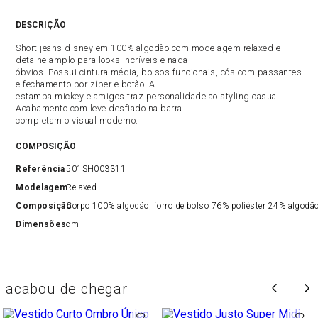
DESCRIÇÃO
Short jeans disney em 100% algodão com modelagem relaxed e
detalhe amplo para looks incríveis e nada
óbvios. Possui cintura média, bolsos funcionais, cós com passantes
e fechamento por zíper e botão. A
estampa mickey e amigos traz personalidade ao styling casual.
Acabamento com leve desfiado na barra
completam o visual moderno.
COMPOSIÇÃO
Referência
501SH003311
Modelagem
Relaxed
Composição
Corpo 100% algodão; forro de bolso 76% poliéster 24% algodã
Dimensões
cm
acabou de chegar