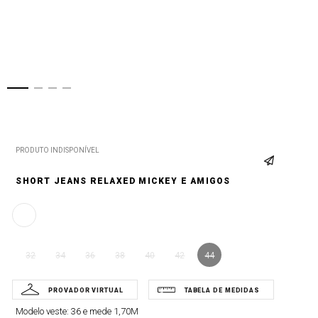
PRODUTO INDISPONÍVEL
SHORT JEANS RELAXED MICKEY E AMIGOS
32
34
36
38
40
42
44
Modelo veste:
36 e mede 1,70M