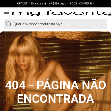
OUTLET| 15% extra acima R$599 cupom 8DO8 . CONFERIR >
PRIMEIRA COMPRA | ganhe 10% cupom WELCOME. VER LOOKS >
PIX | 5% off no pix à vista. APROVEITAR >
Qual look você procura na My?
404 - PÁGINA NÃO
ENCONTRADA