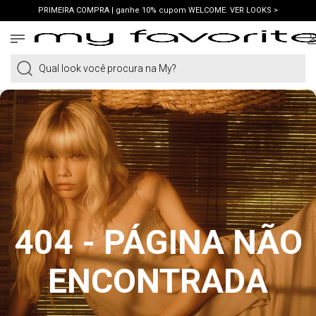
PRIMEIRA COMPRA | ganhe 10% cupom WELCOME. VER LOOKS >
FRETE GRÁTIS | em compras a partir de R$419. AMEI >
PIX | 5% off no pix à vista. APROVEITAR >
Qual look você procura na My?
404 - PÁGINA NÃO
ENCONTRADA