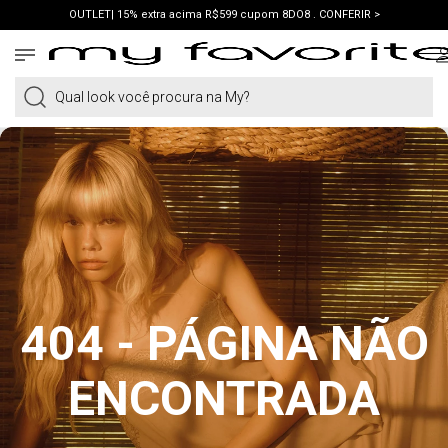
OUTLET| 15% extra acima R$599 cupom 8DO8 . CONFERIR >
PRIMEIRA COMPRA | ganhe 10% cupom WELCOME. VER LOOKS >
PIX | 5% off no pix à vista. APROVEITAR >
Qual look você procura na My?
404 - PÁGINA NÃO
ENCONTRADA