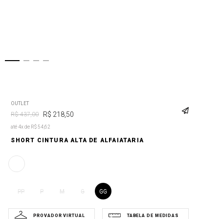
OUTLET
R$
218
,
50
R$
437
,
00
até 4x de R$ 54,62
SHORT CINTURA ALTA DE ALFAIATARIA
GG
PP
P
M
G