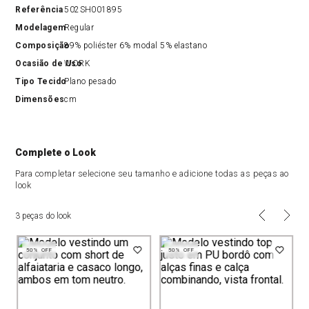
Referência
502SH001895
Modelagem
Regular
Composição
89% poliéster 6% modal 5% elastano
Ocasião de Uso
WORK
Tipo Tecido
Plano pesado
Dimensões
cm
Complete o Look
Para completar selecione seu tamanho e adicione todas as peças ao
look
3 peças do look
50%
OFF
50%
OFF