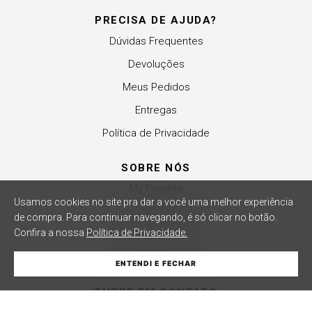
PRECISA DE AJUDA?
Dúvidas Frequentes
Devoluções
Meus Pedidos
Entregas
Política de Privacidade
SOBRE NÓS
My Favorite
Usamos cookies no site pra dar a você uma melhor experiência
Revender a Marca
de compra.
Para continuar navegando, é só clicar no botão.
Confira a nossa
Política de Privacidade.
Trabalhe Conosco
Compre Local
ENTENDI E FECHAR
ADICIONAR À SACOLA
ENTRE EM CONTATO