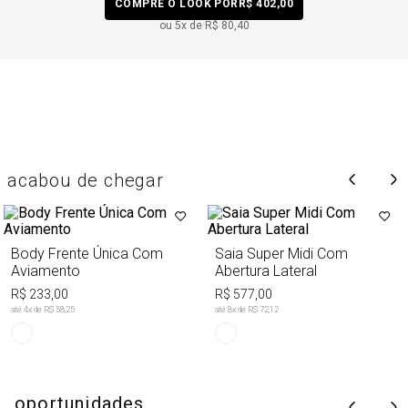
COMPRE O LOOK POR
R$ 402,00
ou
5
x de
R$ 80,40
acabou de chegar
Body Frente Única Com
Saia Super Midi Com
Aviamento
Abertura Lateral
R$ 233,00
R$ 577,00
até
4
x de
R$ 58,25
até
8
x de
R$ 72,12
oportunidades