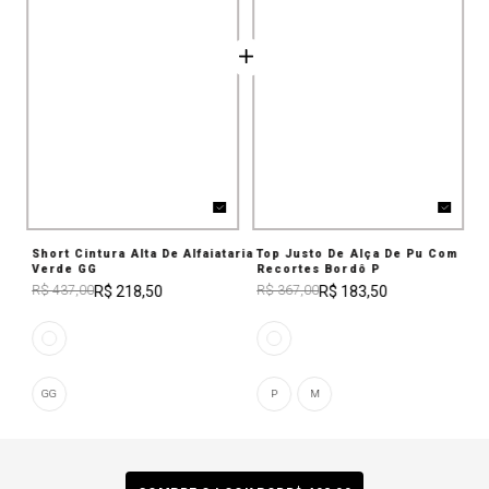
Short Cintura Alta De Alfaiataria
Top Justo De Alça De Pu Com
Verde GG
Recortes Bordô P
R$ 218,50
R$ 183,50
R$ 437,00
R$ 367,00
GG
P
M