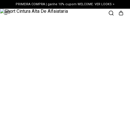
PRIMEIRA COMPRA | ganhe 10% cupom WELCOME. VER LOOKS >
PIX | 5% off no pix à vista. APROVEITAR >