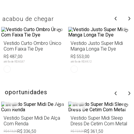
acabou de chegar
Vestido Curto Ombro Único
Vestido Justo Super Midi
Com Faixa Tie Dye
Manga Longa Tie Dye
R$ 487,00
R$ 553,00
até
8
x de
R$ 60,87
até
8
x de
R$ 69,12
oportunidades
50%
OFF
50%
OFF
Vestido Super Midi De Alça
Vestido Super Midi Sleep
Com Renda
Dress De Cetim Com Metal
R$ 336,50
R$ 361,50
R$ 673,00
R$ 723,00