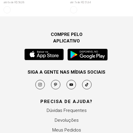
até
6
x de
R$ 56,08
até
7
x de
R$ 51,64
COMPRE PELO
APLICATIVO
SIGA A GENTE NAS MÍDIAS SOCIAIS
PRECISA DE AJUDA?
Dúvidas Frequentes
Devoluções
Meus Pedidos