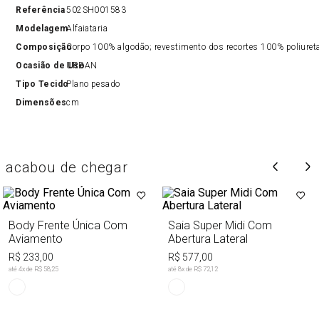
Referência
502SH001583
Modelagem
Alfaiataria
Composição
Corpo 100% algodão; revestimento dos recortes 100% poliureta
Ocasião de Uso
URBAN
Tipo Tecido
Plano pesado
Dimensões
cm
acabou de chegar
Body Frente Única Com
Saia Super Midi Com
Aviamento
Abertura Lateral
R$ 233,00
R$ 577,00
até
4
x de
R$ 58,25
até
8
x de
R$ 72,12