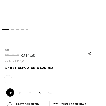
OUTLET
R$
149
,
85
R$
333
,
00
até 2x de R$ 74,92
SHORT ALFAIATARIA XADREZ
PP
P
G
M
GG