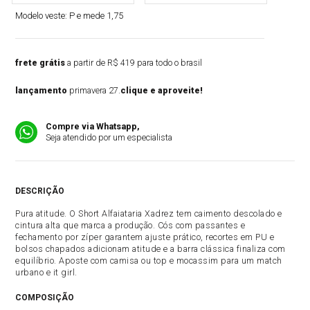
Modelo veste:
P e mede 1,75
frete grátis
a partir de R$ 419 para todo o brasil
lançamento
primavera 27.
clique e aproveite!
Compre via Whatsapp,
Seja atendido por um especialista
DESCRIÇÃO
Pura atitude. O Short Alfaiataria Xadrez tem caimento descolado e
cintura alta que marca a produção. Cós com passantes e
fechamento por zíper garantem ajuste prático, recortes em PU e
bolsos chapados adicionam atitude e a barra clássica finaliza com
equilíbrio. Aposte com camisa ou top e mocassim para um match
urbano e it girl.
COMPOSIÇÃO