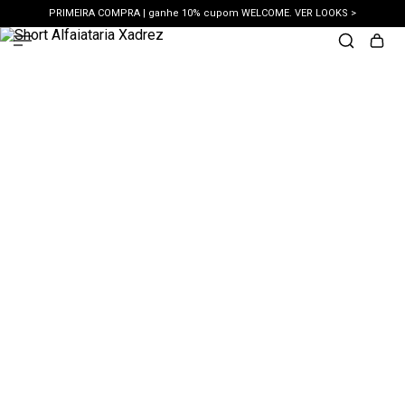
PRIMEIRA COMPRA | ganhe 10% cupom WELCOME. VER LOOKS >
PIX | 5% off no pix à vista. APROVEITAR >