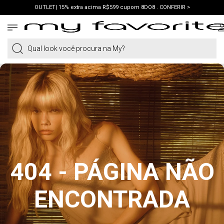
OUTLET| 15% extra acima R$599 cupom 8DO8 . CONFERIR >
PRIMEIRA COMPRA | ganhe 10% cupom WELCOME. VER LOOKS >
PIX | 5% off no pix à vista. APROVEITAR >
Qual look você procura na My?
404 - PÁGINA NÃO
ENCONTRADA