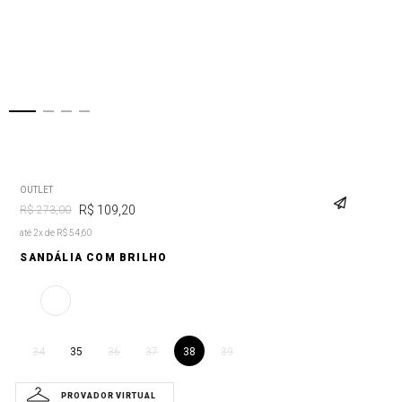
OUTLET
R$
109
,
20
R$
273
,
00
até 2x de R$ 54,60
SANDÁLIA COM BRILHO
35
38
34
36
37
39