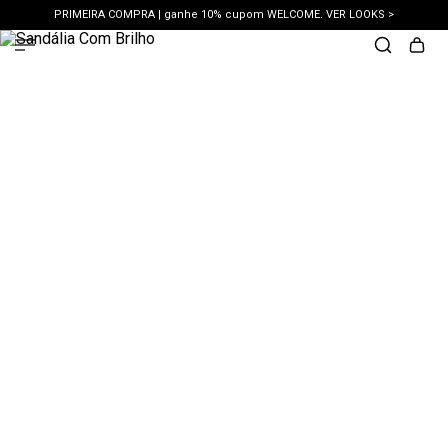
PRIMEIRA COMPRA | ganhe 10% cupom WELCOME. VER LOOKS >
PIX | 5% off no pix à vista. APROVEITAR >