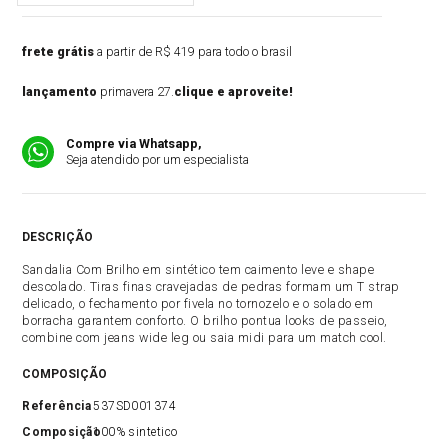
frete grátis
a partir de R$ 419 para todo o brasil
lançamento
primavera 27.
clique e aproveite!
Compre via Whatsapp,
Seja atendido por um especialista
DESCRIÇÃO
Sandalia Com Brilho em sintético tem caimento leve e shape
descolado. Tiras finas cravejadas de pedras formam um T strap
delicado, o fechamento por fivela no tornozelo e o solado em
borracha garantem conforto. O brilho pontua looks de passeio,
combine com jeans wide leg ou saia midi para um match cool.
COMPOSIÇÃO
Referência
537SD001374
Composição
100% sintetico