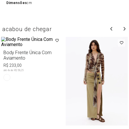
Dimensões
cm
acabou de chegar
Body Frente Única Com
Aviamento
R$ 233,00
até
4
x de
R$ 58,25