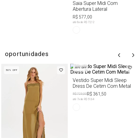
Saia Super Midi Com
Abertura Lateral
R$ 577,00
até
8
x de
R$ 72,12
oportunidades
50%
OFF
50%
OFF
Vestido Super Midi Sleep
Dress De Cetim Com Metal
R$ 361,50
R$ 723,00
até
7
x de
R$ 51,64