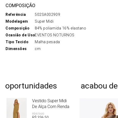
COMPOSIÇÃO
Referência
502SA002909
Modelagem
Super Midi
Composição
84% poliamida 16% elastano
Ocasião de Uso
EVENTOS NOTURNOS
Tipo Tecido
Malha pesada
Dimensões
cm
oportunidades
acabou de
Vestido Super Midi
De Alça Com Renda
R$
673
,
00
R$
336
,
50