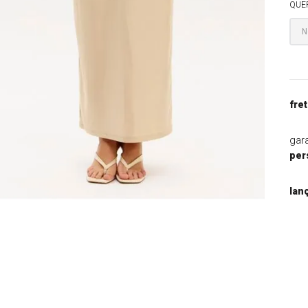
QUE
9
º
blazer
10
º
casaco
fret
gar
per
lan