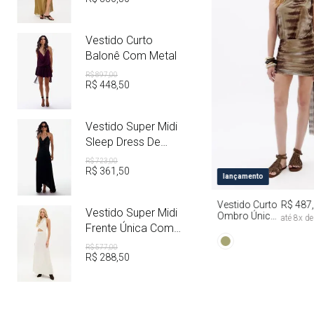
Vestido Curto
Balonê Com Metal
R$
897
,
00
R$
448
,
50
Vestido Super Midi
Sleep Dress De
Cetim Com Metal
R$
723
,
00
R$
361
,
50
PP
P
M
lançamento
Vestido Curto
R$ 487
Vestido Super Midi
Ombro Único
até
8
x d
Com Faixa Tie
Frente Única Com
Dye
Linho
R$
577
,
00
R$
288
,
50