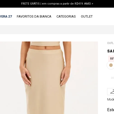
FRETE GRÁTIS | em compras a partir de R$419. AMEI >
PIX | 5% off no pix à vista. APROVEITAR >
VERA 27
FAVORITOS DA BIANCA
CATEGORIAS
OUTLET
TERMOS MAIS BUSCADOS
OUTL
1
º
vestido
SA
2
º
blusa
55
3
º
calca jeans
4
º
calca
PP
5
º
saia
6
º
short
7
º
conjunto
Mode
8
º
jaqueta
Est