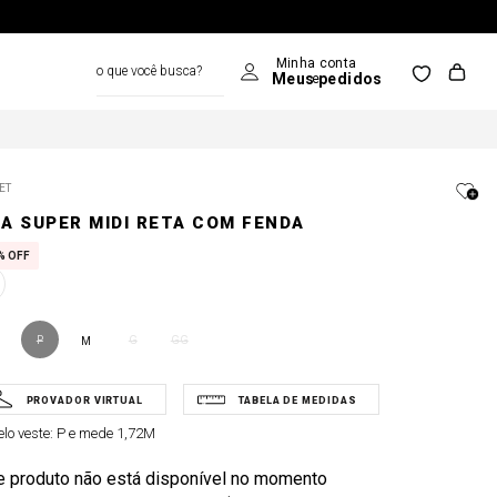
o que você busca?
ET
IA SUPER MIDI RETA COM FENDA
%
OFF
P
G
GG
M
lo veste:
P e mede 1,72M
e produto não está disponível no momento