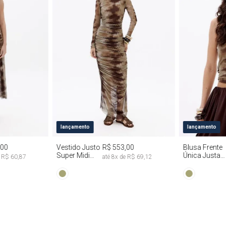
G
PP
P
M
G
PP
P
lançamento
lançamento
,00
Vestido Justo
R$ 553,00
Blusa Frente
Super Midi
Única Justa
e
R$ 60,87
até
8
x de
R$ 69,12
Manga Longa
Tie Dye
Tie Dye