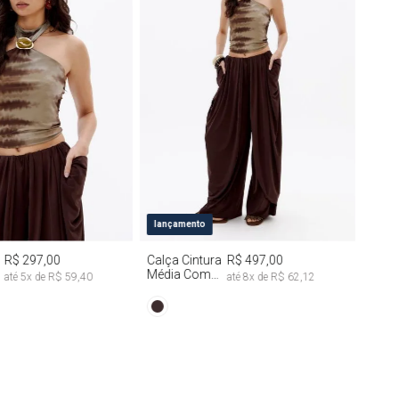
M
G
PP
P
M
G
lançamento
R$ 297,00
Calça Cintura
R$ 497,00
Média Com
até
5
x de
R$ 59,40
até
8
x de
R$ 62,12
Drapeado