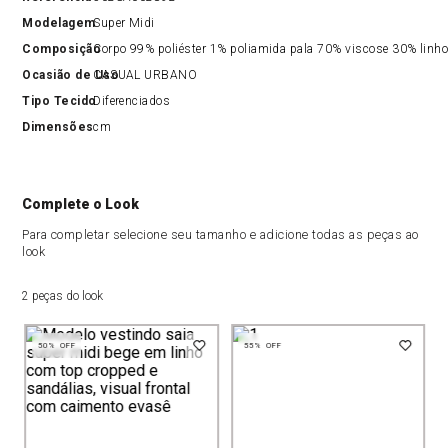
Modelagem
Super Midi
Composição
Corpo 99% poliéster 1% poliamida pala 70% viscose 30% linho 
Ocasião de Uso
CASUAL URBANO
Tipo Tecido
Diferenciados
Dimensões
cm
Complete o Look
Para completar selecione seu tamanho e adicione todas as peças ao
look
2 peças do look
50%
OFF
55%
OFF