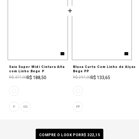
Saia Super Midi Cintura Alta
Blusa Curta Com Linho de Alças
com Linho Bege P
Bege PP
R$ 188,50
R$ 133,65
R$ 377,00
R$ 297,00
P
GG
PP
COMPRE O LOOK POR
R$ 322,15