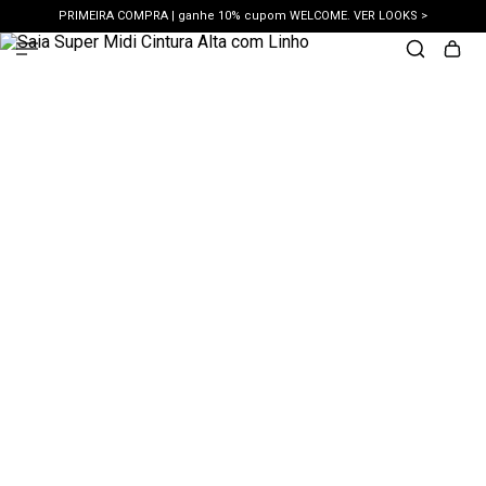
PRIMEIRA COMPRA | ganhe 10% cupom WELCOME. VER LOOKS >
PIX | 5% off no pix à vista. APROVEITAR >