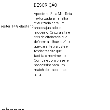
DESCRIÇÃO
Aposte na Saia Midi Reta
Texturizada em malha
texturizada para um
liéster 14% elastano
shape ajustado e
moderno. Cintura alta e
cós de alfaiataria que
definem a silhueta, zíper
que garante o ajuste e
fenda traseira que
facilita o movimento.
Combine com blazer e
mocassim para um
match do trabalho ao
jantar.