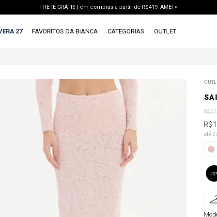
FRETE GRÁTIS | em compras a partir de R$419. AMEI >
PIX | 5% off no pix à vista. APROVEITAR >
VERA 27
FAVORITOS DA BIANCA
CATEGORIAS
OUTLET
TERMOS MAIS BUSCADOS
OUTL
1
º
vestido
SA
2
º
blusa
R$
27
3
º
calca jeans
R$
até 
4
º
calca
5
º
saia
6
º
conjunto
PP
7
º
short
8
º
jaqueta
Mode