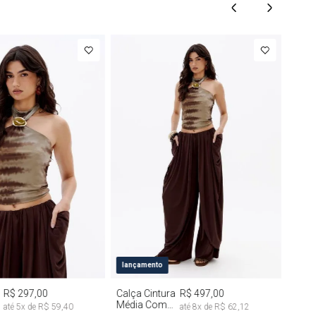
M
G
PP
P
M
G
lançamento
R$ 297,00
Calça Cintura
R$ 497,00
Média Com
até
5
x de
R$ 59,40
até
8
x de
R$ 62,12
Drapeado