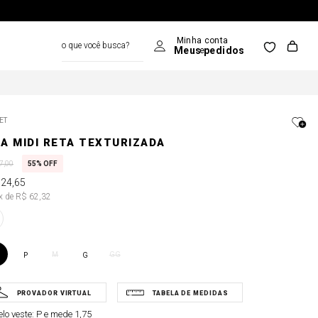
o que você busca?
ET
IA MIDI RETA TEXTURIZADA
7
,
00
55%
OFF
124
,
65
2x de R$ 62,32
M
GG
P
G
lo veste:
P e mede 1,75