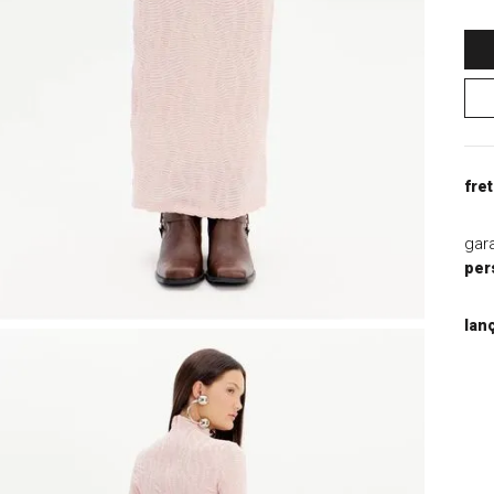
9
º
blazer
10
º
casaco
fret
gar
per
lan