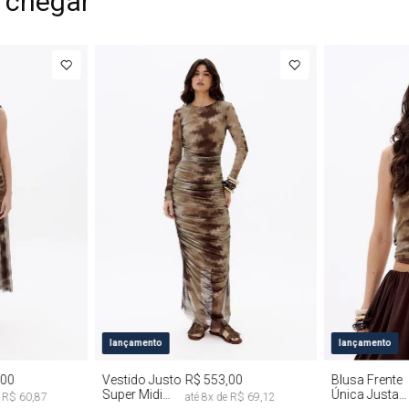
 chegar
G
PP
P
M
G
PP
P
lançamento
lançamento
,00
Vestido Justo
R$ 553,00
Blusa Frente
Super Midi
Única Justa
e
R$ 60,87
até
8
x de
R$ 69,12
Manga Longa
Tie Dye