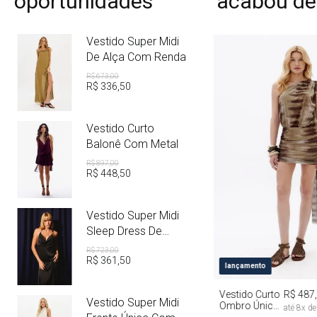
oportunidades
acabou de
Vestido Super Midi
De Alça Com Renda
R$
673
,
00
R$
336
,
50
Vestido Curto
Balonê Com Metal
R$
897
,
00
R$
448
,
50
Vestido Super Midi
Sleep Dress De
Cetim Com Metal
R$
723
,
00
R$
361
,
50
PP
P
M
lançamento
Vestido Curto
R$ 487
Vestido Super Midi
Ombro Único
até
8
x d
Com Faixa Tie