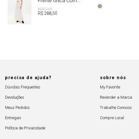
Frente Única Com
Dye
Linho
R$
577
,
00
R$
288
,
50
precisa de ajuda?
sobre nós
Dúvidas Frequentes
My Favorite
Devoluções
Revender a Marca
Meus Pedidos
Trabalhe Conosco
Entregas
Compre Local
Política de Privacidade