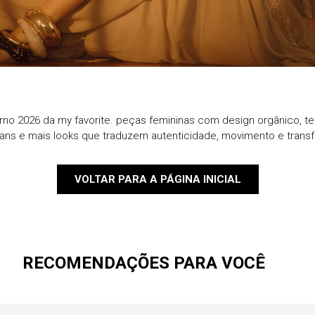
9
º
blazer
10
º
casaco
rno 2026 da my favorite. peças femininas com design orgânico, te
eans e mais looks que traduzem autenticidade, movimento e trans
VOLTAR PARA A PÁGINA INICIAL
RECOMENDAÇÕES PARA VOCÊ