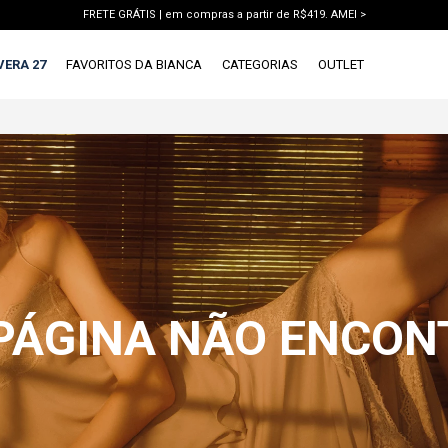
FRETE GRÁTIS | em compras a partir de R$419. AMEI >
PIX | 5% off no pix à vista. APROVEITAR >
VERA 27
FAVORITOS DA BIANCA
CATEGORIAS
OUTLET
X
1ª DEVOLUÇÃO GRÁTIS
TERMOS MAIS BUSCADOS
1
º
vestido
2
º
blusa
3
º
calca jeans
4
º
calca
5
º
saia
 PÁGINA NÃO ENCO
6
º
short
7
º
conjunto
8
º
jaqueta