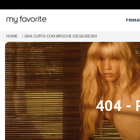
PRIMA
HOME
SAIA CURTA COM BROCHE 502SA002393
OME
5% OFF EM COMPRAS COM PI
404 -