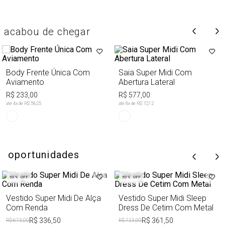
acabou de chegar
Body Frente Única Com
Saia Super Midi Com
Aviamento
Abertura Lateral
R$ 233,00
R$ 577,00
até
4
x de
R$ 58,25
até
8
x de
R$ 72,12
oportunidades
50%
OFF
50%
OFF
Vestido Super Midi De Alça
Vestido Super Midi Sleep
Com Renda
Dress De Cetim Com Metal
R$ 336,50
R$ 361,50
R$ 673,00
R$ 723,00