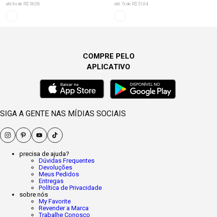
até
6
x de
R$ 56,08
até
7
x de
R$ 51,64
COMPRE PELO
APLICATIVO
SIGA A GENTE NAS MÍDIAS SOCIAIS
precisa de ajuda?
Dúvidas Frequentes
Devoluções
Meus Pedidos
Entregas
Política de Privacidade
sobre nós
My Favorite
Revender a Marca
Trabalhe Conosco