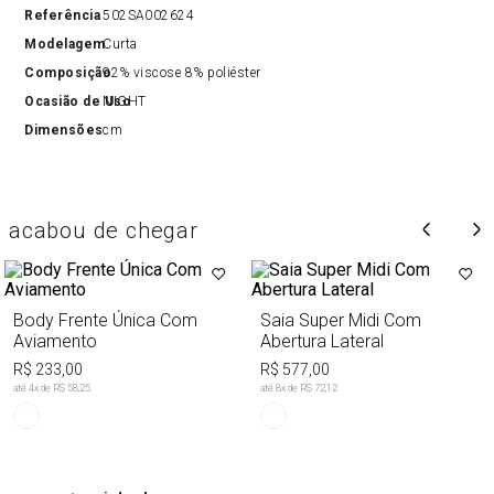
Referência
502SA002624
Modelagem
Curta
Composição
92% viscose 8% poliéster
Ocasião de Uso
NIGHT
Dimensões
cm
acabou de chegar
Body Frente Única Com
Saia Super Midi Com
Aviamento
Abertura Lateral
R$ 233,00
R$ 577,00
até
4
x de
R$ 58,25
até
8
x de
R$ 72,12