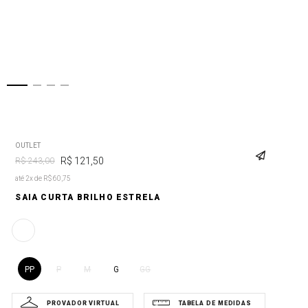
OUTLET
R$
121
,
50
R$
243
,
00
até 2x de R$ 60,75
SAIA CURTA BRILHO ESTRELA
PP
G
P
M
GG