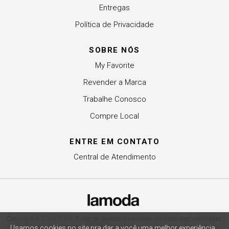
Entregas
Política de Privacidade
SOBRE NÓS
My Favorite
Revender a Marca
Trabalhe Conosco
Compre Local
ENTRE EM CONTATO
Central de Atendimento
Copyright © 2014-2026. Todos os direitos reservados. As fotos aqui veiculadas,
Usamos cookies no site pra dar a você uma melhor experiência
logotipo e marca são de propriedade de My. É vedada a sua reprodução, total ou