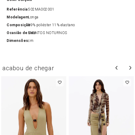
Referência
502MA002001
Modelagem
Longa
Composição
89% poliéster 11% elastano
Ocasião de Uso
EVENTOS NOTURNOS
Dimensões
cm
acabou de chegar