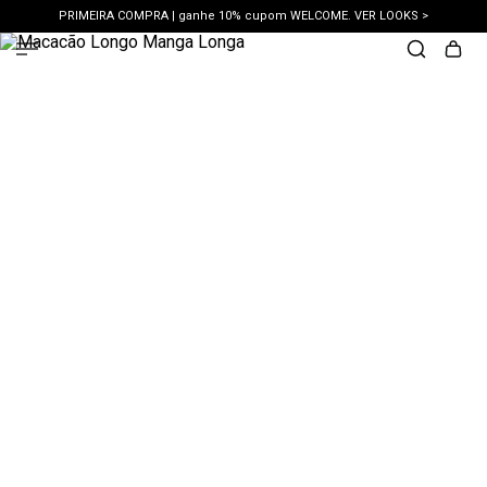
PRIMEIRA COMPRA | ganhe 10% cupom WELCOME. VER LOOKS >
PIX | 5% off no pix à vista. APROVEITAR >