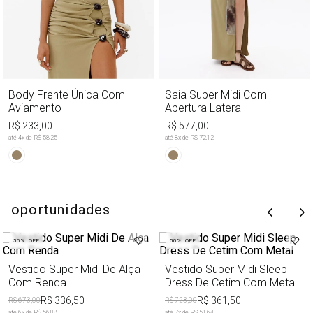
Body Frente Única Com
Saia Super Midi Com
Aviamento
Abertura Lateral
R$ 233,00
R$ 577,00
até
4
x de
R$ 58,25
até
8
x de
R$ 72,12
oportunidades
50%
OFF
50%
OFF
Vestido Super Midi De Alça
Vestido Super Midi Sleep
Com Renda
Dress De Cetim Com Metal
R$ 336,50
R$ 361,50
R$ 673,00
R$ 723,00
até
6
x de
R$ 56,08
até
7
x de
R$ 51,64