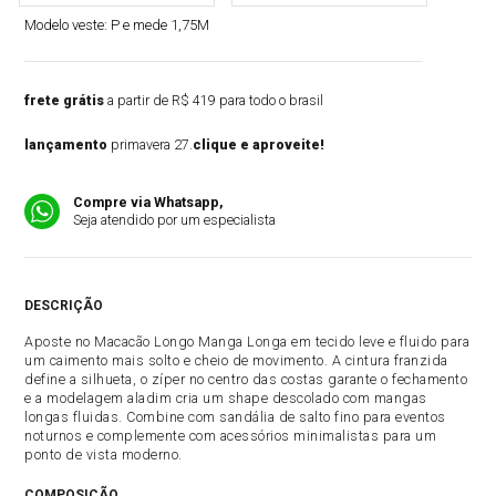
Modelo veste:
P e mede 1,75M
frete grátis
a partir de R$ 419 para todo o brasil
lançamento
primavera 27.
clique e aproveite!
Compre via Whatsapp,
Seja atendido por um especialista
DESCRIÇÃO
Aposte no Macacão Longo Manga Longa em tecido leve e fluido para
um caimento mais solto e cheio de movimento. A cintura franzida
define a silhueta, o zíper no centro das costas garante o fechamento
e a modelagem aladim cria um shape descolado com mangas
longas fluidas. Combine com sandália de salto fino para eventos
noturnos e complemente com acessórios minimalistas para um
ponto de vista moderno.
COMPOSIÇÃO