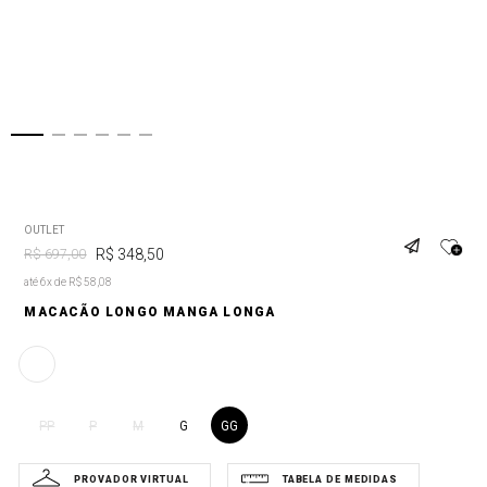
OUTLET
R$
348
,
50
R$
697
,
00
até 6x de R$ 58,08
MACACÃO LONGO MANGA LONGA
G
GG
PP
P
M