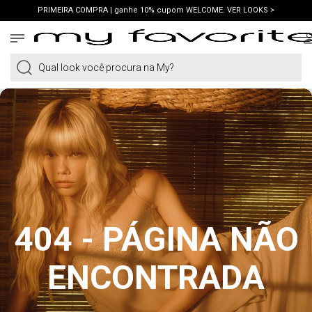
PRIMEIRA COMPRA | ganhe 10% cupom WELCOME. VER LOOKS >
FRETE GRÁTIS | em compras a partir de R$419. AMEI >
PIX | 5% off no pix à vista. APROVEITAR >
Qual look você procura na My?
404 - PÁGINA NÃO
ENCONTRADA