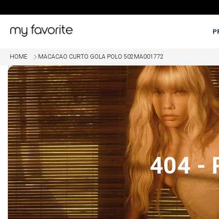
P
HOME
MACACAO CURTO GOLA POLO 502MA001772
OME
5% OFF EM COMPRAS COM PI
404 -