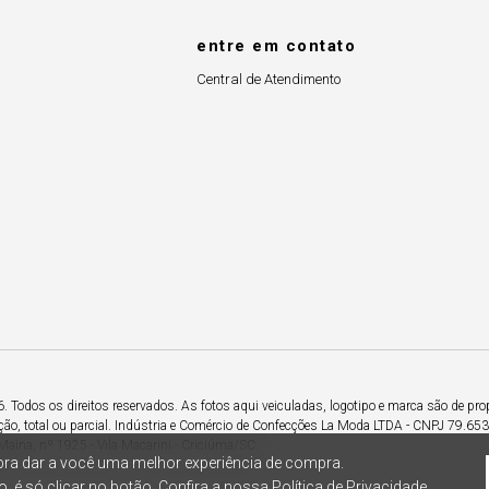
entre em contato
Central de Atendimento
Todos os direitos reservados. As fotos aqui veiculadas, logotipo e marca são de pro
ção, total ou parcial. Indústria e Comércio de Confecções La Moda LTDA - CNPJ 79.6
Maina, nº 1925 - Vila Macarini - Criciúma/SC.
ra dar a você uma melhor experiência de compra.
, é só clicar no botão. Confira a nossa
Política de Privacidade.