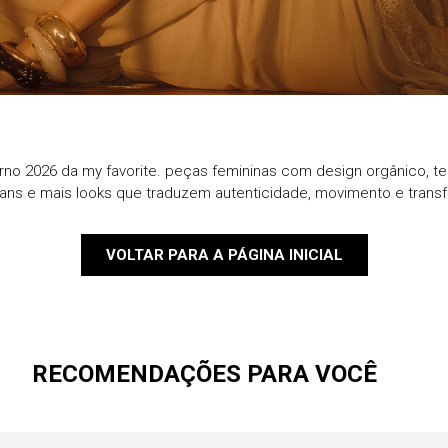
9
º
jaqueta
10
º
macacao
rno 2026 da my favorite. peças femininas com design orgânico, te
eans e mais looks que traduzem autenticidade, movimento e trans
VOLTAR PARA A PÁGINA INICIAL
RECOMENDAÇÕES PARA VOCÊ