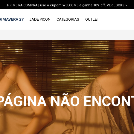
PRIMEIRA COMPRA | use o cupom WELCOME e ganhe 10% off. VER LOOKS >
PIX | 5% off no pix à vista. APROVEITAR >
RIMAVERA 27
JADE PICON
CATEGORIAS
OUTLET
X
1ª DEVOLUÇÃO GRÁTIS
TERMOS MAIS BUSCADOS
1
º
vestido
2
º
blusa
3
º
calca jeans
4
º
calca
5
º
saia
 PÁGINA NÃO ENCO
6
º
conjunto
7
º
short
8
º
blazer