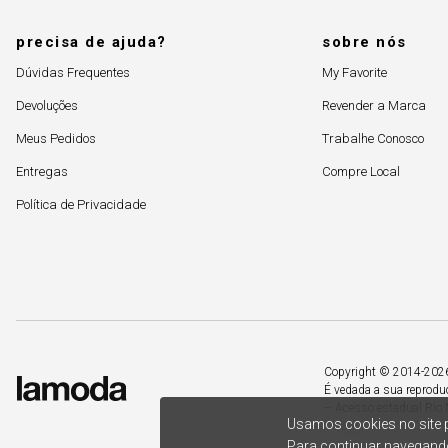
precisa de ajuda?
sobre nós
Dúvidas Frequentes
My Favorite
Devoluções
Revender a Marca
Meus Pedidos
Trabalhe Conosco
Entregas
Compre Local
Política de Privacidade
Copyright © 2014-2026. 
É vedada a sua reprodu
– Acesso estadual Rio 
Usamos cookies no site p
Para continuar navegando