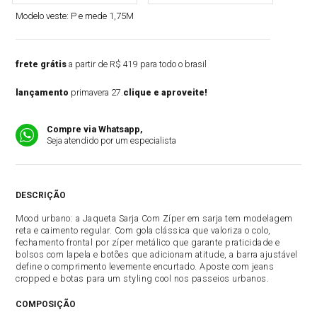
Modelo veste:
P e mede 1,75M
frete grátis
a partir de R$ 419 para todo o brasil
lançamento
primavera 27.
clique e aproveite!
Compre via Whatsapp,
Seja atendido por um especialista
DESCRIÇÃO
Mood urbano: a Jaqueta Sarja Com Zíper em sarja tem modelagem
reta e caimento regular. Com gola clássica que valoriza o colo,
fechamento frontal por zíper metálico que garante praticidade e
bolsos com lapela e botões que adicionam atitude, a barra ajustável
define o comprimento levemente encurtado. Aposte com jeans
cropped e botas para um styling cool nos passeios urbanos.
COMPOSIÇÃO