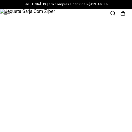
FRETE GRÁTIS | em compras a partir de R$419. AMEI >
PIX | 5% off no pix à vista. APROVEITAR >