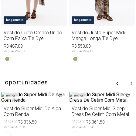
lançamento
lançamento
Vestido Curto Ombro Único
Vestido Justo Super Midi
Com Faixa Tie Dye
Manga Longa Tie Dye
R$ 487,00
R$ 553,00
até
8
x de
R$ 60,87
até
8
x de
R$ 69,12
oportunidades
50%
OFF
50%
OFF
Vestido Super Midi De Alça
Vestido Super Midi Sleep
Com Renda
Dress De Cetim Com Metal
R$ 336,50
R$ 361,50
R$ 673,00
R$ 723,00
até
6
x de
R$ 56,08
até
7
x de
R$ 51,64