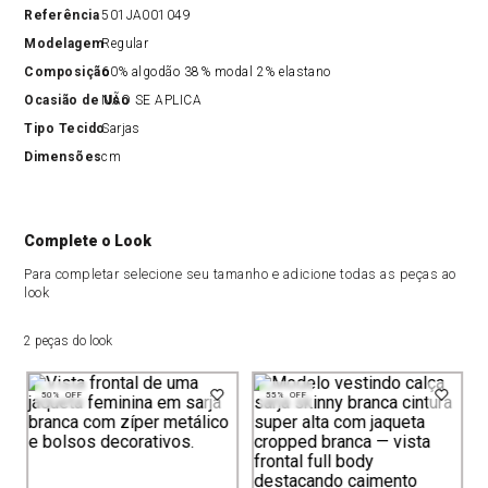
Referência
501JA001049
Modelagem
Regular
Composição
60% algodão 38% modal 2% elastano
Ocasião de Uso
NÃO SE APLICA
Tipo Tecido
Sarjas
Dimensões
cm
Complete o Look
Para completar selecione seu tamanho e adicione todas as peças ao
look
2 peças do look
50%
OFF
55%
OFF