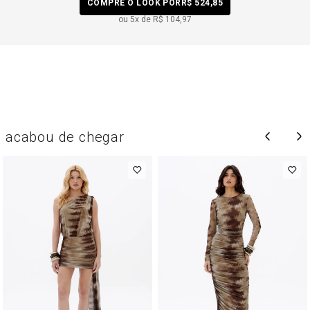
COMPRE O LOOK POR
R$ 524,85
ou
5
x de
R$ 104,97
acabou de chegar