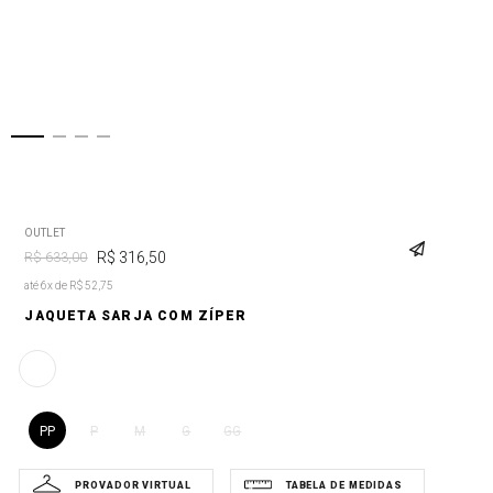
OUTLET
R$
316
,
50
R$
633
,
00
até 6x de R$ 52,75
JAQUETA SARJA COM ZÍPER
PP
P
M
G
GG