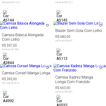
Até
8
x de
R$ 112,12
Até
8
x de
R$ 57,12
Blazer Sem Gola Com Linho
Camisa Básica Alongada
R$ 683,00
Com Linho
Até
8
x de
R$ 85,37
R$ 597,00
Até
8
x de
R$ 74,62
Camisa Corset Manga Longa
Camisa Xadrez Manga
R$ 393,00
Longa Com Franzido
Até
7
x de
R$ 56,14
R$ 663,00
Até
8
x de
R$ 82,87