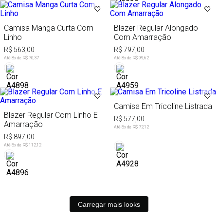
Camisa Manga Curta Com
Blazer Regular Alongado
Linho
Com Amarração
R$ 563,00
R$ 797,00
Até
8
x de
R$ 70,37
Até
8
x de
R$ 99,62
Camisa Em Tricoline Listrada
Blazer Regular Com Linho E
R$ 577,00
Amarração
Até
8
x de
R$ 72,12
R$ 897,00
Até
8
x de
R$ 112,12
Carregar mais looks