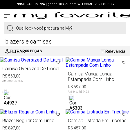
PRIMEIRA COMPRA | ganhe 10% cupom WELCOME. VER LOOKS >
PIX | 5% off no pix à vista. APROVEITAR >
Qual look você procura na My?
blazers e camisas
FILTRAR
Relevância
65
PEÇAS
Camisa Oversized De Liocel
Camisa Manga Longa
R$ 563,00
Estampada Com Linho
Até
8
x de
R$ 70,37
R$ 597,00
Até
8
x de
R$ 74,62
Blazer Regular Com Linho
Camisa Listrada Em Tricoline
R$ 897,00
R$ 457,00