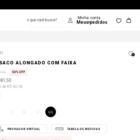
o que você busca?
ET
SACO ALONGADO COM FAIXA
3
,
00
50%
OFF
481
,
50
8x de R$ 60,18
P
M
G
GG