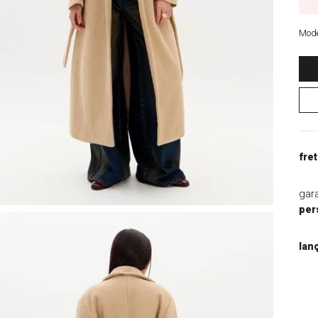
9
º
jaqueta
10
º
macacao
Mode
fret
gar
per
lan