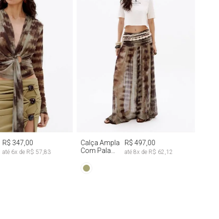
M
G
G
R$ 347,00
Calça Ampla
R$ 497,00
Com Pala
até
6
x de
R$ 57,83
até
8
x de
R$ 62,12
Franzida Tie
Dye