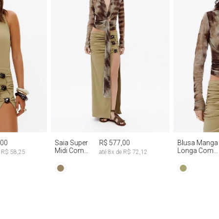
G
PP
P
M
G
PP
P
,00
Saia Super
R$ 577,00
Blusa Manga
Midi Com
Longa Com
e
R$ 58,25
até
8
x de
R$ 72,12
Abertura
Faixa Fixa Tie
Lateral
Dye