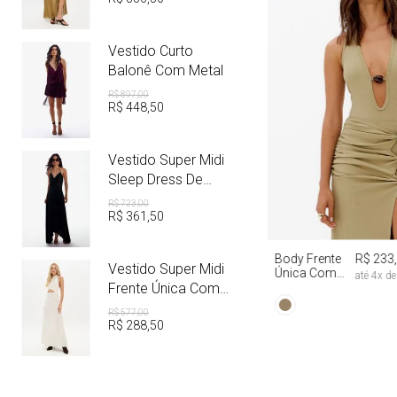
Vestido Curto
Balonê Com Metal
R$
897
,
00
R$
448
,
50
Vestido Super Midi
Sleep Dress De
Cetim Com Metal
R$
723
,
00
R$
361
,
50
PP
P
M
Body Frente
R$ 233
Vestido Super Midi
Única Com
até
4
x d
Aviamento
Frente Única Com
Linho
R$
577
,
00
R$
288
,
50