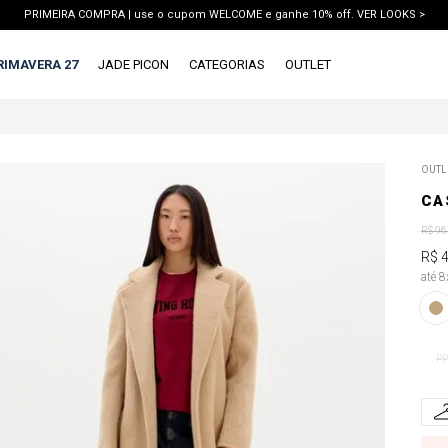
PRIMEIRA COMPRA | use o cupom WELCOME e ganhe 10% off. VER LOOKS >
PIX | 5% off no pix à vista. APROVEITAR >
RIMAVERA 27
JADE PICON
CATEGORIAS
OUTLET
M
TERMOS MAIS BUSCADOS
OUTL
1
º
vestido
CA
2
º
blusa
R$
96
3
º
calca jeans
R$
até 
4
º
calca
5
º
saia
6
º
conjunto
PP
7
º
short
8
º
blazer