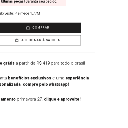
Últimas peças!
Garanta seu pedido.
lo veste:
P e mede 1,77M
COMPRAR
ADICIONAR À SACOLA
a partir de R$ 419 para todo o brasil
e grátis
anta
e uma
benefícios exclusivos
experiência
.
sonalizada
compre pelo whatsapp!
primavera 27.
çamento
clique e aproveite!