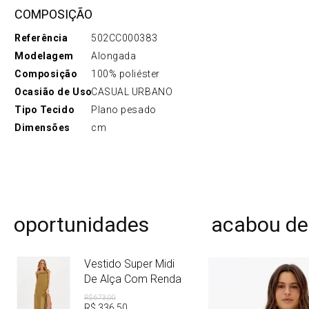
COMPOSIÇÃO
Referência
502CC000383
Modelagem
Alongada
Composição
100% poliéster
Ocasião de Uso
CASUAL URBANO
Tipo Tecido
Plano pesado
Dimensões
cm
oportunidades
acabou de
Vestido Super Midi
De Alça Com Renda
R$
673
,
00
R$
336
,
50