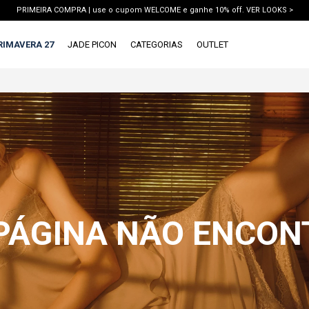
PRIMEIRA COMPRA | use o cupom WELCOME e ganhe 10% off. VER LOOKS >
PIX | 5% off no pix à vista. APROVEITAR >
RIMAVERA 27
JADE PICON
CATEGORIAS
OUTLET
X
1ª DEVOLUÇÃO GRÁTIS
TERMOS MAIS BUSCADOS
1
º
vestido
2
º
blusa
3
º
calca jeans
4
º
calca
5
º
saia
 PÁGINA NÃO ENCO
6
º
conjunto
7
º
short
8
º
blazer