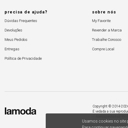
precisa de ajuda?
sobre nós
Dúvidas Frequentes
My Favorite
Devoluções
Revender a Marca
Meus Pedidos
Trabalhe Conosco
Entregas
Compre Local
Política de Privacidade
Copyright © 2014-2026. 
É vedada a sua reprodu
– Acesso estadual Rio 
Usamos cookies no site p
Para continuar navegando