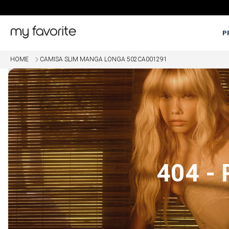
P
HOME
CAMISA SLIM MANGA LONGA 502CA001291
OME
5% OFF EM COMPRAS COM PI
404 -