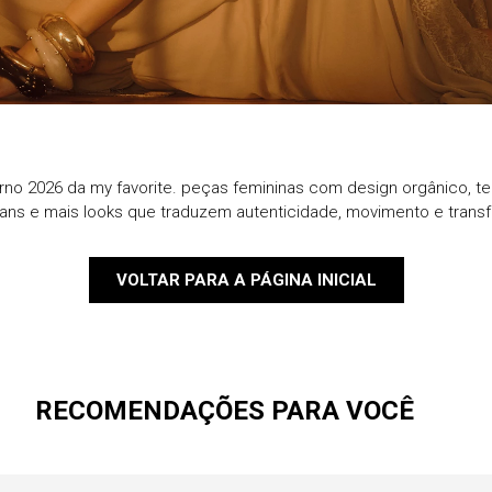
9
º
jaqueta
10
º
macacao
rno 2026 da my favorite. peças femininas com design orgânico, te
eans e mais looks que traduzem autenticidade, movimento e trans
VOLTAR PARA A PÁGINA INICIAL
RECOMENDAÇÕES PARA VOCÊ