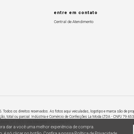
entre em contato
Central de Atendimento
Todos os direitos reservados. As fotos aqui veiculadas, logotipo e marca são de pro
ção, total ou parcial. Indústria e Comércio de Confecções La Moda LTDA - CNPJ 79.6
Maina, nº 1925 - Vila Macarini - Criciúma/SC.
ra dar a você uma melhor experiência de compra.
, é só clicar no botão. Confira a nossa
Política de Privacidade.